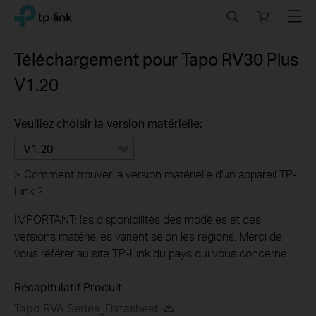
Click
Search
Online
Menu
TP-Link, Reliably Smart
to
store
skip
the
Téléchargement pour
Tapo RV30 Plus
navigation
V1.20
bar
Veuillez choisir la version matérielle:
V1.20
>
Comment trouver la version matérielle d'un appareil TP-
Link ?
IMPORTANT: les disponibilités des modèles et des
versions matérielles varient selon les régions. Merci de
vous référer au site TP-Link du pays qui vous concerne.
Récapitulatif Produit
Tapo RVA Series_Datasheet