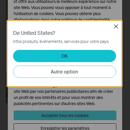
et offrir aux utilisateurs la meilleure expérience sur notre
site Web. Vous pouvez vous opposer à tout moment à
l'utilisation de cookies. Vous pouvez obtenir plus
d'informations dans notre
politique de confidentialité
.
Close
Cookies basiques
De United States?
Ces cookies sont nécessaires au fonctionnement du
How to Clean the
How to Clean the
Infos produits, événements, services pour votre pays.
site Web et ne peuvent pas être désactivés dans vos
Filter: Tapo RV30
Mop Cloth: Tapo
systèmes.
Plus
RV30 Plus
OK
Cookies d'analyse et marketing
Les cookies d'analyse nous permettent d'analyser vos
Autre option
activités sur notre site Web pour améliorer et ajuster les
fonctionnalités de notre site Web.
Les cookies marketing peuvent être définis via notre
site Web par nos partenaires publicitaires afin de créer
un profil de vos intérêts et pour vous montrer des
publicités pertinentes sur d'autres sites Web.
How to Clean
How to Clean
Accepter tous les cookies
Sensors: Tapo RV30
Charging Contacts:
Enregistrer les paramètres
Plus
Tapo RV30 Plus