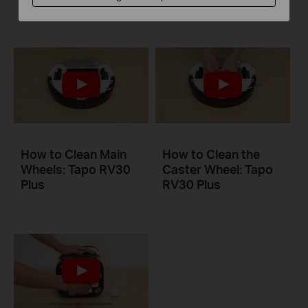
How to Clean Main
How to Clean the
Wheels: Tapo RV30
Caster Wheel: Tapo
Plus
RV30 Plus