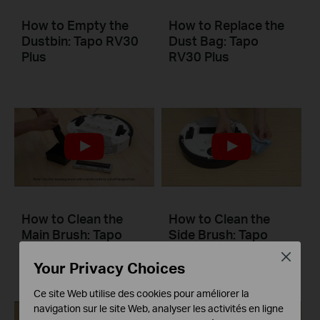
How to Empty the
How to Replace the
Dustbin: Tapo RV30
Dust Bag: Tapo
Plus
RV30 Plus
How to Clean the
How to Clean the
Main Brush: Tapo
Side Brush: Tapo
RV30 Plus
RV30 Plus
Close
Your Privacy Choices
Ce site Web utilise des cookies pour améliorer la
navigation sur le site Web, analyser les activités en ligne