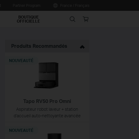
t
Partner Program
France / Français
BOUTIQUE
Search
Online
OFFICIELLE
store
Produits Recommandés
NOUVEAUTÉ
Tapo RV50 Pro Omni
Aspirateur robot laveur + station
d'accueil auto-nettoyante avancée
NOUVEAUTÉ