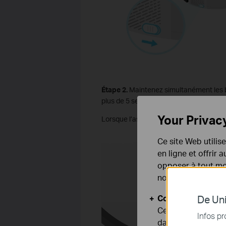
Étape 2.
Maintenez simultanément les b
plus de 5 secondes afin de mettre l’app
Your Privac
Lorsque l’aspirateur robot est en mode 
Ce site Web utilis
en ligne et offrir
opposer à tout mom
notre
politique de
Cookies basiques
De Uni
Ces cookies sont 
Infos pr
dans vos systèmes