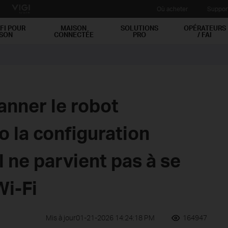
Où acheter
Suppor
FI POUR
MAISON
SOLUTIONS
OPÉRATEURS
ISON
CONNECTÉE
PRO
/ FAI
nner le robot
o la configuration
l ne parvient pas à se
Wi-Fi
Mis à jour01-21-2026 14:24:18 PM
164947