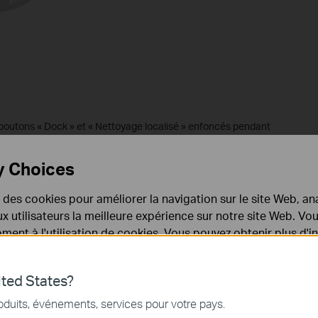
outons « Dock » et « Nettoyage localisé » enfoncés pendant
areil en mode configuration.
y Choices
configuration, tous les boutons clignotent en blanc.
e des cookies pour améliorer la navigation sur le site Web, ana
 aux utilisateurs la meilleure expérience sur notre site Web. V
ent à l'utilisation de cookies. Vous pouvez obtenir plus d'
 confidentialité
.
ted States?
nécessaires au fonctionnement du site Web et ne peuvent pa
oduits, événements, services pour votre pays.
.