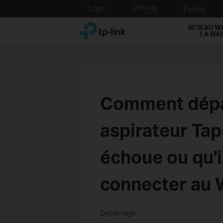
Click
to
TP-Link, Reliably Smart
skip
RÉSEAU WI
LA MA
the
navigation
bar
Comment dépa
aspirateur Tap
échoue ou qu'i
connecter au 
Dépannage