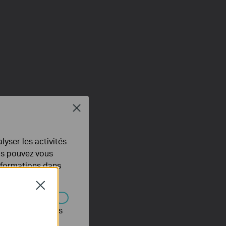
Close
lyser les activités
ous pouvez vous
informations dans
Close
s être désactivés