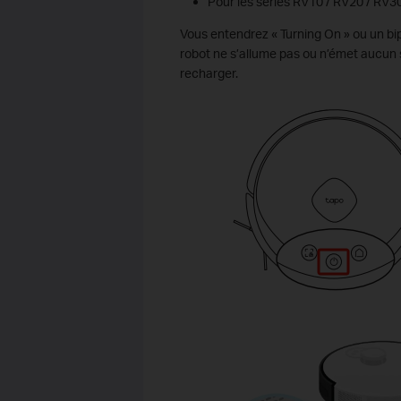
Pour les séries RV10 / RV20 / RV30,
Vous entendrez « Turning On » ou un bip,
robot ne s’allume pas ou n’émet aucun s
recharger.