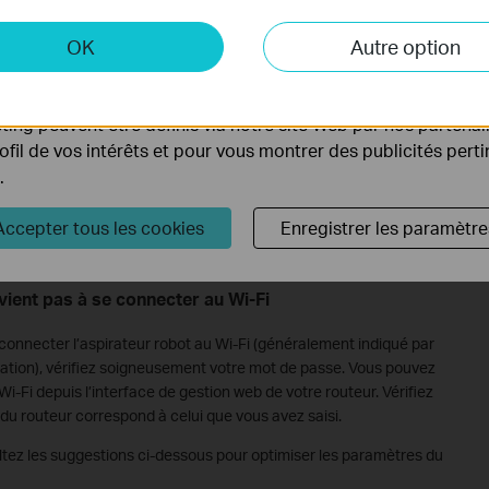
 et marketing
OK
Autre option
yse nous permettent d'analyser vos activités sur notre site 
tionnalités de notre site Web.
th de votre téléphone, puis redémarrez-la.
ing peuvent être définis via notre site Web par nos partenair
ration de l’application Tapo. Assurez-vous que votre téléphone se
rofil de vos intérêts et pour vous montrer des publicités pert
t pendant le processus de configuration.
.
z d’utiliser un autre smartphone ou une autre tablette,
lication Tapo et tentez à nouveau de configurer l’appareil.
Accepter tous les cookies
Enregistrer les paramètre
vient pas à se connecter au Wi-Fi
 connecter l’aspirateur robot au Wi-Fi (généralement indiqué par
cation), vérifiez soigneusement votre mot de passe. Vous pouvez
-Fi depuis l’interface de gestion web de votre routeur. Vérifiez
du routeur correspond à celui que vous avez saisi.
ltez les suggestions ci-dessous pour optimiser les paramètres du