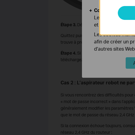
Cookies d'analyse
Les cookies d'anal
et ajuster les fonc
Étape 3.
Désactivez la fonction Bluetoo
Les cookies market
Quittez puis rouvrez la page de configu
afin de créer un p
trouve à proximité de l’aspirateur robo
d'autres sites Web
Étape 4.
Si le problème persiste, essaye
téléchargez la dernière version de l’app
Cas 2 : L’aspirateur robot ne par
Si vous rencontrez des difficultés pour
« mot de passe incorrect » dans l’appli
généralement modifier les paramètres Wi
que le mot de passe du réseau 2,4 GHz 
Si la connexion échoue toujours, consu
réseau 2,4 GHz du routeur :