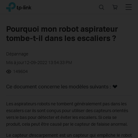
Click
Search
Online
Menu
TP-Link, Reliably Smart
to
store
skip
the
Pourquoi mon robot aspirateur
navigation
tombe-t-il dans les escaliers ?
bar
Dépannage
Mis à jour12-09-2022 13:54:33 PM
149604
Ce document concerne les modèles suivants :
Les aspirateurs robots ne tombent généralement pas dans les
escaliers car ils sont conçus pour utiliser des capteurs orientés
vers le bas pour détecter et éviter les escaliers. Si cela se
produit, cela peut être causé par le capteur de falaise anormal.
Le capteur d'escarpement est un capteur qui empêche le robot