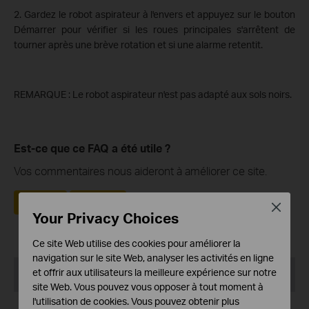
2. Gardez le robot aspirateur à l'envers et appuyez sur le bouton
Démarrer pour vérifier si les roues principales s'arrêtent de
tourner après une brève rotation et si une alarme retentit.
REMARQUE : Le robot aspirateur n'est pas adapté aux sols noirs.
Est-ce que ce FAQ a été utile ?
Vos commentaires nous aideront à améliorer ce site.
Oui
Non
Close
Your Privacy Choices
Ce site Web utilise des cookies pour améliorer la
navigation sur le site Web, analyser les activités en ligne
Produits Recommandés
et offrir aux utilisateurs la meilleure expérience sur notre
site Web. Vous pouvez vous opposer à tout moment à
l'utilisation de cookies. Vous pouvez obtenir plus
NOUVEAUTÉ
NOUVEAUTÉ