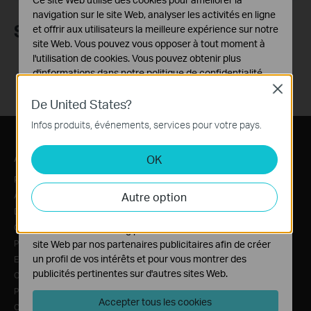
navigation sur le site Web, analyser les activités en ligne
Suivez-nous
et offrir aux utilisateurs la meilleure expérience sur notre
site Web. Vous pouvez vous opposer à tout moment à
l'utilisation de cookies. Vous pouvez obtenir plus
d'informations dans notre
politique de confidentialité
.
Close
Cookies basiques
De United States?
Ces cookies sont nécessaires au fonctionnement du
Infos produits, événements, services pour votre pays.
site Web et ne peuvent pas être désactivés dans vos
systèmes.
A propos de TP-Link
Actualité
OK
Cookies d'analyse et marketing
Profil Corporate
Communiqués
Les cookies d'analyse nous permettent d'analyser vos
Autre option
activités sur notre site Web pour améliorer et ajuster les
A propos de nous
Recommandé par la presse
fonctionnalités de notre site Web.
Développement Durable
Avis de sécurité
Contactez-nous
Blog
Les cookies marketing peuvent être définis via notre
Politique de confidentialité
site Web par nos partenaires publicitaires afin de créer
un profil de vos intérêts et pour vous montrer des
Emploi
publicités pertinentes sur d'autres sites Web.
Conditions d'utilisation
Politique relative aux cookies
Accepter tous les cookies
Conformité CE