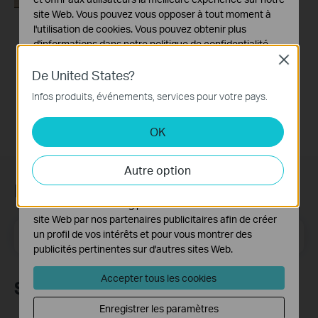
site Web. Vous pouvez vous opposer à tout moment à
l'utilisation de cookies. Vous pouvez obtenir plus
How to Set up TP-
d'informations dans notre
politique de confidentialité
.
Link 4G WiFi Router
Close
Cookies basiques
De United States?
Ces cookies sont nécessaires au fonctionnement du
Infos produits, événements, services pour votre pays.
site Web et ne peuvent pas être désactivés dans vos
systèmes.
OK
Cookies d'analyse et marketing
Les cookies d'analyse nous permettent d'analyser vos
Autre option
activités sur notre site Web pour améliorer et ajuster les
fonctionnalités de notre site Web.
Newsletter TP-Link
Les cookies marketing peuvent être définis via notre
site Web par nos partenaires publicitaires afin de créer
E-mail
un profil de vos intérêts et pour vous montrer des
S'enregistrer
publicités pertinentes sur d'autres sites Web.
Accepter tous les cookies
Suivez-nous
Enregistrer les paramètres