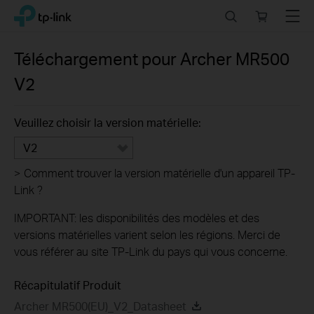
Click
Search
Online
Menu
TP-Link, Reliably Smart
to
store
skip
the
Téléchargement pour
Archer MR500
navigation
V2
bar
Veuillez choisir la version matérielle:
V2
>
Comment trouver la version matérielle d'un appareil TP-
Link ?
IMPORTANT: les disponibilités des modèles et des
versions matérielles varient selon les régions. Merci de
vous référer au site TP-Link du pays qui vous concerne.
Récapitulatif Produit
Archer MR500(EU)_V2_Datasheet