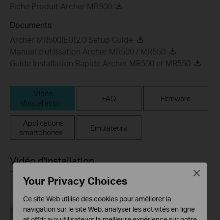
Fiche Produit Archer MR500
Documents
Archer MR500(EU)2.0 Setup Guide
Manuel d'utilisation Archer MR500 / MR550
Guide Installation Rapide Archer MR500 et MR550
Vidéo
FAQ
Firmware
d'installation
Applications
Emulateurs
smartphones
Vidéo d'installation
Close
Your Privacy Choices
Ce site Web utilise des cookies pour améliorer la
navigation sur le site Web, analyser les activités en ligne
et offrir aux utilisateurs la meilleure expérience sur notre