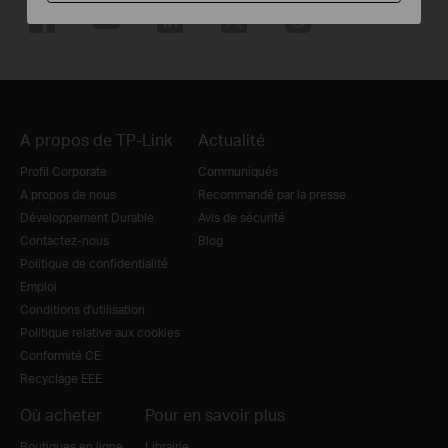
A propos de TP-Link
Actualité
Profil Corporate
Communiqués
A propos de nous
Recommandé par la presse
Développement Durable
Avis de sécurité
Contactez-nous
Blog
Politique de confidentialité
Emploi
Conditions d'utilisation
Politique relative aux cookies
Conformité CE
Recyclage EEE
Où acheter
Pour en savoir plus
Boutiques en ligne
Librairie