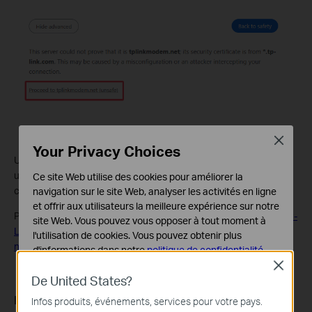
Close
Your Privacy Choices
Un message d'avertissement s'affichera, car tplinkmodem.net
utilise un certificat auto-signé (non émis par une autorité de
Ce site Web utilise des cookies pour améliorer la
confiance). C'est normal : votre connexion reste sécurisée.
navigation sur le site Web, analyser les activités en ligne
et offrir aux utilisateurs la meilleure expérience sur notre
Pour plus de détails, voir :
Pourquoi l’interface Web HTTPS de TP-
site Web. Vous pouvez vous opposer à tout moment à
Link est-elle détectée comme non sécurisée par certains
l'utilisation de cookies. Vous pouvez obtenir plus
navigateurs Web ?
d'informations dans notre
politique de confidentialité
.
Close
Cookies basiques
De United States?
Ces cookies sont nécessaires au fonctionnement du
Étape 4. Définir/saisir un mot de passe pour se
Infos produits, événements, services pour votre pays.
site Web et ne peuvent pas être désactivés dans vos