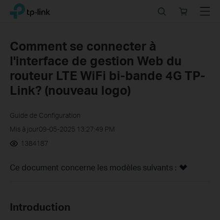
Click
Search
Online
Menu
TP-Link, Reliably Smart
to
store
skip
the
Comment se connecter à
navigation
l'interface de gestion Web du
bar
routeur LTE WiFi bi-bande 4G TP-
Link? (nouveau logo)
Guide de Configuration
Mis à jour09-05-2025 13:27:49 PM
1384187
Ce document concerne les modèles suivants :
Introduction