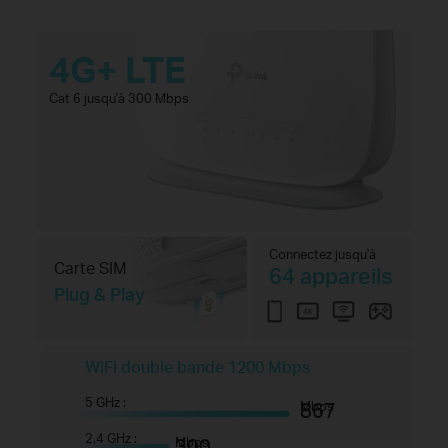
4G+ LTE
Cat 6 jusqu'à 300 Mbps
Connectez jusqu'à
Carte SIM
64 appareils
Plug & Play
WiFi double bande 1200 Mbps
5 GHz :
867
Mbps
2,4 GHz :
300
Mbps