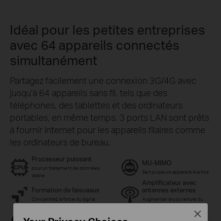
Idéal pour les petites entreprises
avec 64 appareils connectés
simultanément
Partagez facilement une connexion 3G/4G avec
jusqu'à 64 appareils sans fil, tels que des
téléphones, des tablettes et des ordinateurs
portables, en même temps. 3 ports LAN sont prêts
à fournir Internet pour les appareils filaires comme
les ordinateurs de bureau.
Processeur puissant
MU-MIMO
pour un traitement de données
Sert plusieurs appareils à la fois
stable
Amplificateur avec
Formation de faisceaux
antennes externes
Concentrez la force du signal
Augmenter la couverture du
signal
Close