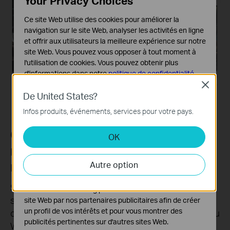
Your Privacy Choices
Ce site Web utilise des cookies pour améliorer la
navigation sur le site Web, analyser les activités en ligne
et offrir aux utilisateurs la meilleure expérience sur notre
site Web. Vous pouvez vous opposer à tout moment à
l'utilisation de cookies. Vous pouvez obtenir plus
d'informations dans notre
politique de confidentialité
.
Close
Cookies basiques
De United States?
Ces cookies sont nécessaires au fonctionnement du
Infos produits, événements, services pour votre pays.
site Web et ne peuvent pas être désactivés dans vos
systèmes.
Créez de manière flexible un
OK
Cookies d'analyse et marketing
réseau WiFi Mesh pour toute la
Les cookies d'analyse nous permettent d'analyser vos
maison
Autre option
activités sur notre site Web pour améliorer et ajuster les
fonctionnalités de notre site Web.
Si vous avez des zones mortes chez vous, ajoutez
Les cookies marketing peuvent être définis via notre
simplement un autre routeur/extendeur de portée
site Web par nos partenaires publicitaires afin de créer
un profil de vos intérêts et pour vous montrer des
compatible EasyMesh pour compléter votre réseau
publicités pertinentes sur d'autres sites Web.
WiFi maillé multi-gigabit domestique. Plus besoin