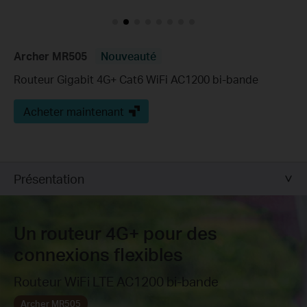
Archer MR505
Nouveauté
Routeur Gigabit 4G+ Cat6 WiFi AC1200 bi-bande
Acheter maintenant
Présentation
Un routeur 4G+ pour des
connexions flexibles
Routeur WiFi LTE AC1200 bi-bande
Archer MR505