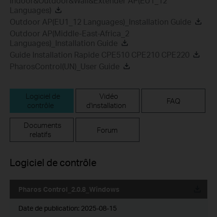
Indoor&Outdoor&Wall&Extender AP(EU1_12
Languages)
Outdoor AP(EU1_12 Languages)_Installation Guide
Outdoor AP(Middle-East-Africa_2
Languages)_Installation Guide
Guide Installation Rapide CPE510 CPE210 CPE220
PharosControl(UN)_User Guide
Logiciel de
Vidéo
FAQ
contrôle
d'installation
Documents
Forum
relatifs
Logiciel de contrôle
Pharos Control_2.0.8_Windows
Date de publication:
2025-08-15