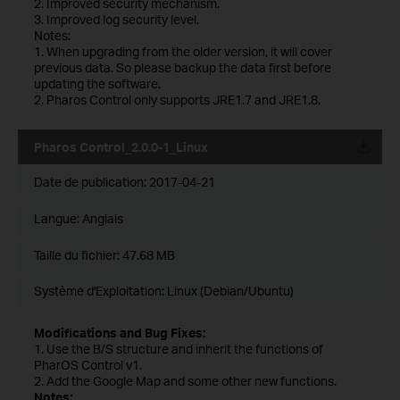
2. Improved security mechanism.
3. Improved log security level.
Notes:
1. When upgrading from the older version, it will cover
previous data. So please backup the data first before
updating the software.
2. Pharos Control only supports JRE1.7 and JRE1.8.
Pharos Control_2.0.0-1_Linux
Date de publication:
2017-04-21
Langue:
Anglais
Taille du fichier:
47.68 MB
Système d'Exploitation: Linux (Debian/Ubuntu)
Modifications and Bug Fixes:
1. Use the B/S structure and inherit the functions of
PharOS Control v1.
2. Add the Google Map and some other new functions.
Notes: