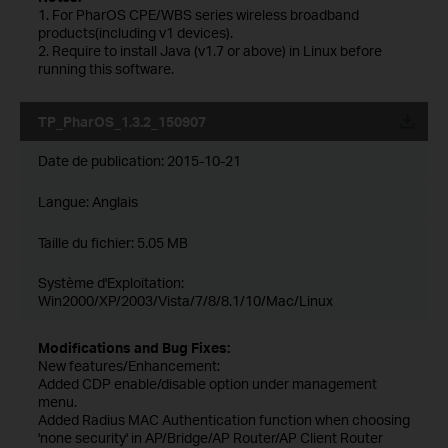
1. For PharOS CPE/WBS series wireless broadband
products(including v1 devices).
2. Require to install Java (v1.7 or above) in Linux before
running this software.
TP_PharOS_1.3.2_150907
Date de publication:
2015-10-21
Langue:
Anglais
Taille du fichier:
5.05 MB
Système d'Exploitation:
Win2000/XP/2003/Vista/7/8/8.1/10/Mac/Linux
Modifications and Bug Fixes:
New features/Enhancement:
Added CDP enable/disable option under management
menu.
Added Radius MAC Authentication function when choosing
'none security' in AP/Bridge/AP Router/AP Client Router