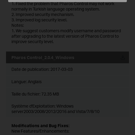
1. Fixed the problem that Pharos Control may not work
normally in Turkish language operating system.
2. Improved security mechanism.
3. Improved log security level.
Notes:
1. We suggest customers modify username and password
after upgrading to the latest version of Pharos Control to
improve security level.
Pharos Control_2.0.4_Windows
Date de publication:
2017-03-03
Langue:
Anglais
Taille du fichier:
72.35 MB
Système d'Exploitation: Windows
server2003/2008/2012/2016 and Vista/7/8/10
Modifications and Bug Fixes:
New Features/Enhancements: