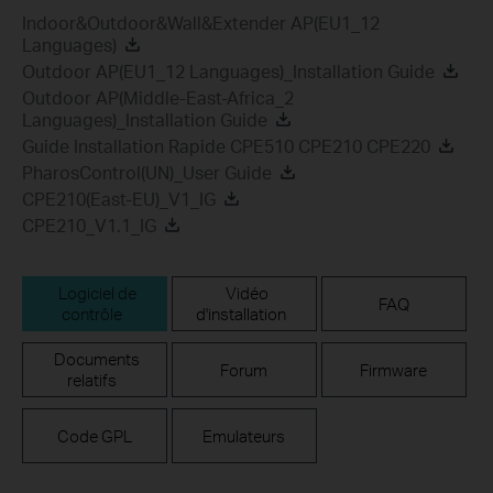
Indoor&Outdoor&Wall&Extender AP(EU1_12
Languages)
Outdoor AP(EU1_12 Languages)_Installation Guide
Outdoor AP(Middle-East-Africa_2
Languages)_Installation Guide
Guide Installation Rapide CPE510 CPE210 CPE220
PharosControl(UN)_User Guide
CPE210(East-EU)_V1_IG
CPE210_V1.1_IG
Logiciel de
Vidéo
FAQ
contrôle
d'installation
Documents
Forum
Firmware
relatifs
Code GPL
Emulateurs