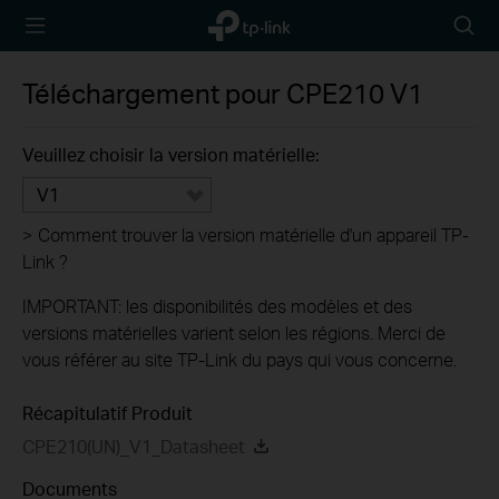
TP-Link,
Searc
Reliably
icon
Smart
Téléchargement pour
CPE210
V1
Veuillez choisir la version matérielle:
V1
>
Comment trouver la version matérielle d'un appareil TP-
Link ?
IMPORTANT: les disponibilités des modèles et des
versions matérielles varient selon les régions. Merci de
vous référer au site TP-Link du pays qui vous concerne.
Récapitulatif Produit
CPE210(UN)_V1_Datasheet
Documents