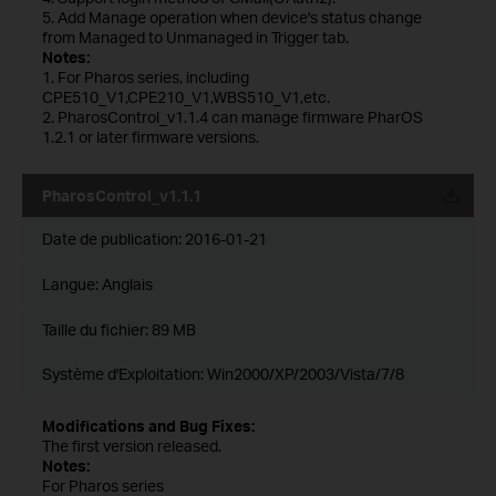
5. Add Manage operation when device's status change
from Managed to Unmanaged in Trigger tab.
Notes:
1. For Pharos series, including
CPE510_V1,CPE210_V1,WBS510_V1,etc.
2. PharosControl_v1.1.4 can manage firmware PharOS
1.2.1 or later firmware versions.
PharosControl_v1.1.1
Date de publication:
2016-01-21
Langue:
Anglais
Taille du fichier:
89 MB
Système d'Exploitation: Win2000/XP/2003/Vista/7/8
Modifications and Bug Fixes:
The first version released.
Notes:
For Pharos series