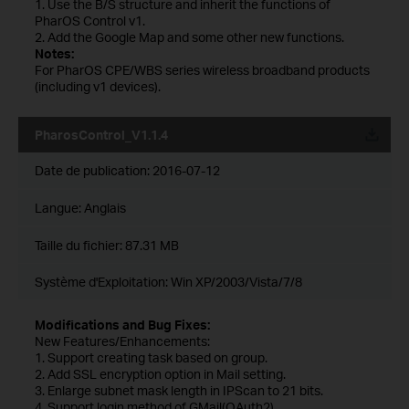
1. Use the B/S structure and inherit the functions of
PharOS Control v1.
2. Add the Google Map and some other new functions.
Notes:
For PharOS CPE/WBS series wireless broadband products
(including v1 devices).
PharosControl_V1.1.4
Date de publication:
2016-07-12
Langue:
Anglais
Taille du fichier:
87.31 MB
Système d'Exploitation: Win XP/2003/Vista/7/8
Modifications and Bug Fixes:
New Features/Enhancements:
1. Support creating task based on group.
2. Add SSL encryption option in Mail setting.
3. Enlarge subnet mask length in IPScan to 21 bits.
4. Support login method of GMail(OAuth2).