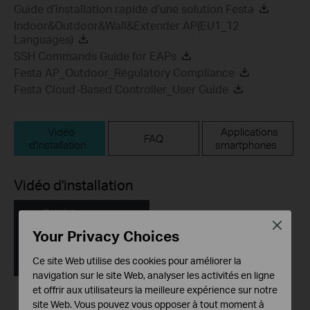
Guide d’installation rapide d’une solution Festa
Indoor&Outdoor&Wall&Extender AP(EU1_12
Languages)
SSH Commands Guide for EAPs
Festa AP_Outdoor_Regulatory Compliance
Festa Cloud-Based Controller_User Guide
Vidéo
Applications
FAQ
d'installation
smartphones
Vidéo d'installation
Close
Your Privacy Choices
Ce site Web utilise des cookies pour améliorer la
navigation sur le site Web, analyser les activités en ligne
et offrir aux utilisateurs la meilleure expérience sur notre
site Web. Vous pouvez vous opposer à tout moment à
How to Build a