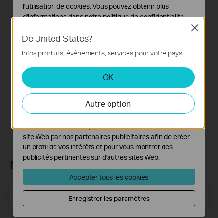
l'utilisation de cookies. Vous pouvez obtenir plus
Centralized Network
d'informations dans notre
politique de confidentialité
.
with Festa Products
Close
via Festa Cloud-
Cookies basiques
De United States?
Based Controller
Ces cookies sont nécessaires au fonctionnement du
Infos produits, événements, services pour votre pays.
site Web et ne peuvent pas être désactivés dans vos
systèmes.
This video will introduce TP-Link Festa cloud-based networking solution and some basic network configuration.
OK
Cookies d'analyse et marketing
Plus
Les cookies d'analyse nous permettent d'analyser vos
Autre option
activités sur notre site Web pour améliorer et ajuster les
fonctionnalités de notre site Web.
Les cookies marketing peuvent être définis via notre
site Web par nos partenaires publicitaires afin de créer
un profil de vos intérêts et pour vous montrer des
publicités pertinentes sur d'autres sites Web.
Newsletter TP-Link
Accepter tous les cookies
E-mail
S'enregistrer
Enregistrer les paramètres