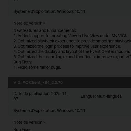
Système d'Exploitation: Windows 10/11
Note de version >
New features and Enhancements:
1. Added support for creating View in Live View under My VIGI.
2. Optimized playback experience to provide smoother playback
3. Optimized the login process to improve user experience.
4. Optimized the display and layout of the Event Center module.
5. Optimized the recording export function to improve export eff
Bug Fixes:
1. Fixed some minor bugs.
VIGI PC Client_x64_2.0.70
Date de publication:
2025-11-
Langue:
Multi-langues
07
Système d'Exploitation: Windows 10/11
Note de version >
Bug Fixes