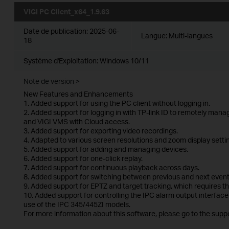
VIGI PC Client_x64_1.9.63
Date de publication:
2025-06-
Langue:
Multi-langues
18
Système d'Exploitation: Windows 10/11
Note de version >
New Features and Enhancements
1. Added support for using the PC client without logging in.
2. Added support for logging in with TP-link ID to remotely man
and VIGI VMS with Cloud access.
3. Added support for exporting video recordings.
4. Adapted to various screen resolutions and zoom display setti
5. Added support for adding and managing devices.
6. Added support for one-click replay.
7. Added support for continuous playback across days.
8. Added support for switching between previous and next events
9. Added support for EPTZ and target tracking, which requires t
10. Added support for controlling the IPC alarm output interface
use of the IPC 345/445ZI models.
For more information about this software, please go to the suppo