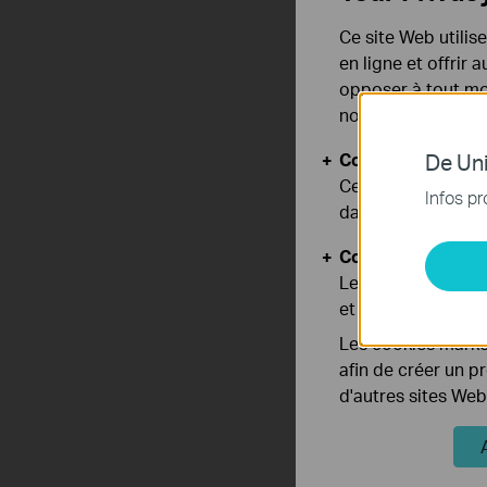
Ce site Web utilis
en ligne et offrir
opposer à tout mom
notre
politique de
Cookies basiques
De Uni
Ces cookies sont 
Infos pr
dans vos systèmes
Cookies d'analyse
Les cookies d'anal
et ajuster les fonc
Les cookies market
afin de créer un p
d'autres sites Web