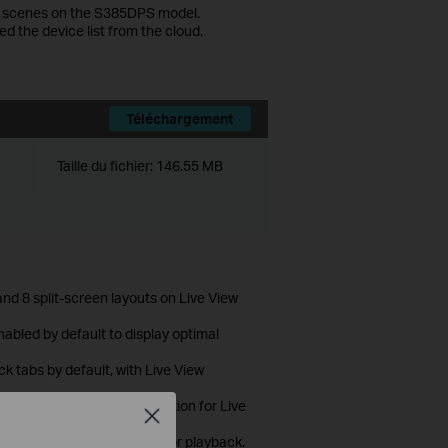
ex scenes on the S385DPS model.
d the device list from the cloud.
Téléchargement
Taille du fichier:
146.55 MB
nd 8 split-screen layouts on Live View
nabled by default to display optimal
 tabs by default, with Live View
nfiguration in Personal Edition for Live
Close
 panel for instant live view or playback.