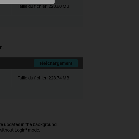
Taille du fichier:
223.80 MB
n.
Téléchargement
Taille du fichier:
223.74 MB
re updates in the background.
 without Login" mode.