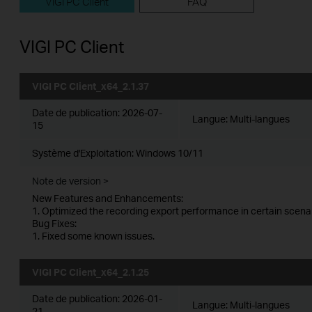
VIGI PC Client
FAQ
VIGI PC Client
VIGI PC Client_x64_2.1.37
Date de publication:
2026-07-
Langue:
Multi-langues
15
Système d'Exploitation: Windows 10/11
Note de version >
New Features and Enhancements:
1. Optimized the recording export performance in certain scenar
Bug Fixes:
1. Fixed some known issues.
VIGI PC Client_x64_2.1.25
Date de publication:
2026-01-
Langue:
Multi-langues
21