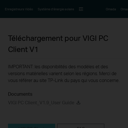
Enregistreurs Vidéo
Système d'énergie solaire
Omada
Omad
Téléchargement pour
VIGI PC
Client
V1
IMPORTANT: les disponibilités des modèles et des
versions matérielles varient selon les régions. Merci de
vous référer au site TP-Link du pays qui vous concerne.
Documents
VIGI PC Client_V1.9_User Guide