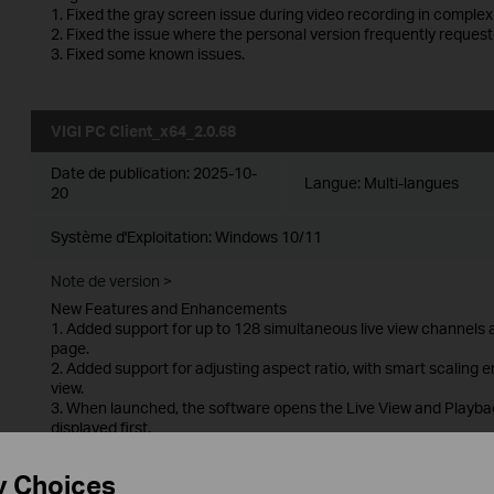
1. Fixed the gray screen issue during video recording in compl
2. Fixed the issue where the personal version frequently requeste
3. Fixed some known issues.
VIGI PC Client_x64_2.0.68
Date de publication:
2025-10-
Langue:
Multi-langues
20
Système d'Exploitation: Windows 10/11
Note de version >
New Features and Enhancements
1. Added support for up to 128 simultaneous live view channels a
page.
2. Added support for adjusting aspect ratio, with smart scaling e
view.
3. When launched, the software opens the Live View and Playback
displayed first.
4. Added support for automatic device discovery, addition, and co
View and Playback device lists.
y Choices
5. Added support for dragging devices from the device list to play