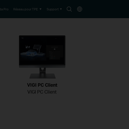
Search
Choisir
a Pro
Réseau pour TPE
Support
icon
le
pays
VIGI PC Client
VIGI PC Client