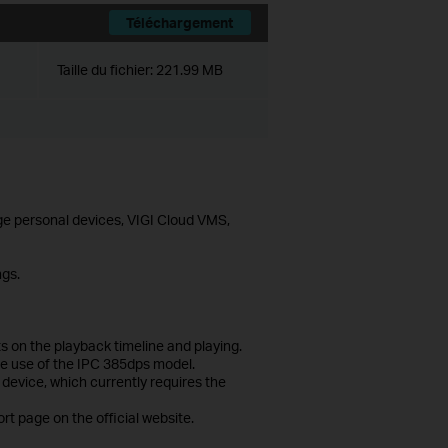
Téléchargement
Taille du fichier:
221.99 MB
age personal devices, VIGI Cloud VMS,
ngs.
 on the playback timeline and playing.
he use of the IPC 385dps model.
 device, which currently requires the
rt page on the official website.