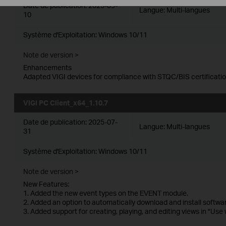
Date de publication:
2025-09-
Langue:
Multi-langues
10
Système d'Exploitation: Windows 10/11
Note de version >
Enhancements
Adapted VIGI devices for compliance with STQC/BIS certificatio
VIGI PC Client_x64_1.10.7
Date de publication:
2025-07-
Langue:
Multi-langues
31
Système d'Exploitation: Windows 10/11
Note de version >
New Features:
1. Added the new event types on the EVENT module.
2. Added an option to automatically download and install softwa
3. Added support for creating, playing, and editing views in "Use