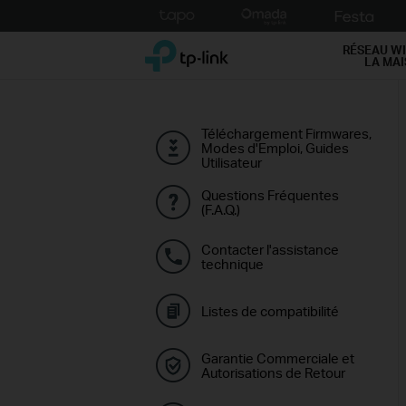
Click
to
TP-Link, Reliably Smart
skip
RÉSEAU WI
LA MA
the
navigation
bar
Téléchargement Firmwares,
Modes d'Emploi, Guides
Utilisateur
Questions Fréquentes
(F.A.Q.)
Contacter l'assistance
technique
Listes de compatibilité
Garantie Commerciale et
Autorisations de Retour