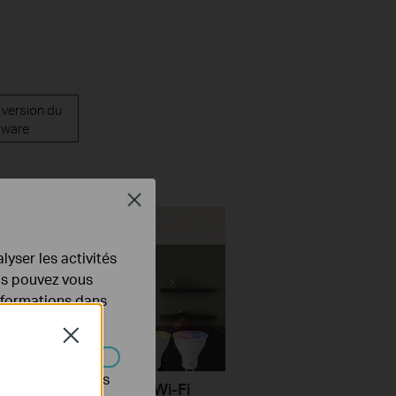
 version du
mware
Close
lyser les activités
ous pouvez vous
informations dans
Close
s être désactivés
Set Up a Tapo Smart Wi-Fi