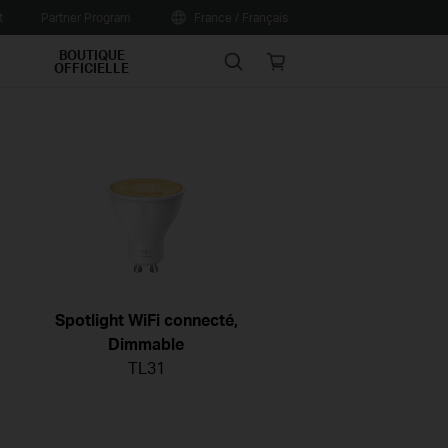
t
Partner Program
France / Français
BOUTIQUE
Search
Online
OFFICIELLE
store
Spotlight WiFi connecté,
Dimmable
TL31