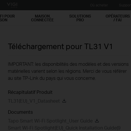
Où acheter
Suppor
FI POUR
MAISON
SOLUTIONS
OPÉRATEURS
ISON
CONNECTÉE
PRO
/ FAI
Téléchargement pour
TL31
V1
IMPORTANT: les disponibilités des modèles et des versions
matérielles varient selon les régions. Merci de vous référer
au site TP-Link du pays qui vous concerne.
Récapitulatif Produit
TL31(EU)_V1_Datasheet
Documents
Tapo Smart Wi-Fi Spotlight_User Guide
Smart Wi-Fi Spotlight(EU)_Quick Installation Guide(9