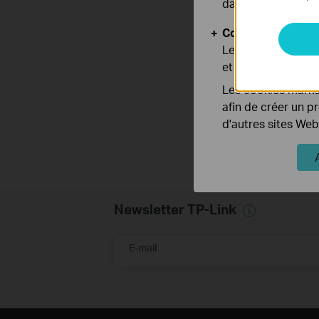
dans vos systèmes
Cookies d'analyse
Les cookies d'anal
et ajuster les fonc
Les cookies market
afin de créer un p
d'autres sites Web
Newsletter TP-Link
E-mail