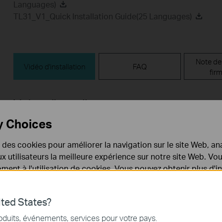
Languages)
TL31_V1_Quick Installation Guide(25 Languages)
Note de
Vidéo d'installation
FAQ
fir
Vidéo d'installation
y Choices
e des cookies pour améliorer la navigation sur le site Web, ana
 aux utilisateurs la meilleure expérience sur notre site Web. V
ent à l'utilisation de cookies. Vous pouvez obtenir plus d'
 confidentialité
.
ted States?
nécessaires au fonctionnement du site Web et ne peuvent pa
How to Reset a Tapo Smart Wi-Fi
How to 
oduits, événements, services pour votre pays.