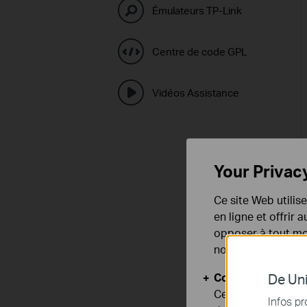
Émulateurs TP-Link
Centre de code GPL
Vidéos Assistance
Your Privac
Ce site Web utilis
en ligne et offrir
opposer à tout mom
notre
politique de
Cookies basiques
De Uni
Ces cookies sont 
Infos pr