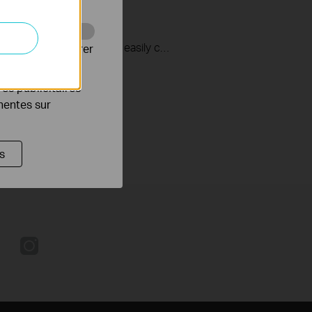
ht (Tapo L610/Tapo
L31/TL33)
Tapo smart Wi-Fi spotlight lets you easily control your lights via the Tapo app, no matter where you find yourself. You can adjust brightness, set schedules, and set a timer. Tapo smart spotlight brightens your loved exhibits, applicable to handicraft, art design, product display, or common use as the close-up partial lighting.
Web pour améliorer
es publicitaires
inentes sur
s