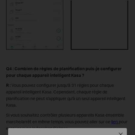
Q4 : Combien de règles de planification puis-je configurer
pour chaque appareil intelligent Kasa ?
R :
Vous pouvez configurer jusqu'à 31 règles pour chaque
appareil intelligent Kasa. Cependant, chaque règle de
planification ne peut s'appliquer qu'à un seul appareil intelligent
Kasa.
Si vous souhaitez contrôler plusieurs appareils Kasa ensemble
marche/arrêt en même temps, vous pouvez aller sur ce
lien
pour
essayer avec la fonction Scènes.
Close