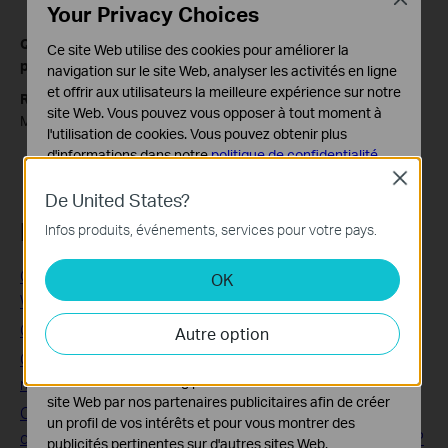
Your Privacy Choices
Q5 : Comment l'application Kasa donne-t-elle la priorité au
Ce site Web utilise des cookies pour améliorer la
programme, à la minuterie et au mode absence ?
navigation sur le site Web, analyser les activités en ligne
et offrir aux utilisateurs la meilleure expérience sur notre
R :
La priorité entre eux serait : Minuterie > Programmation >
site Web. Vous pouvez vous opposer à tout moment à
Mode Absent.
l'utilisation de cookies. Vous pouvez obtenir plus
d'informations dans notre
politique de confidentialité
.
Close
Cookies basiques
De United States?
Ces cookies sont nécessaires au fonctionnement du
FAQs associées
Infos produits, événements, services pour votre pays.
site Web et ne peuvent pas être désactivés dans vos
systèmes.
Guide de dépannage sur les modems/routeurs 4G LTE
OK
Cookies d'analyse et marketing
WiFi
Les cookies d'analyse nous permettent d'analyser vos
Guide de dépannage du modem-routeur ADSL
Autre option
activités sur notre site Web pour améliorer et ajuster les
fonctionnalités de notre site Web.
Comment connecter ma prise connectée TP-Link à mon
Les cookies marketing peuvent être définis via notre
réseau via Kasa?
site Web par nos partenaires publicitaires afin de créer
Comment configurer le mode de planification et
un profil de vos intérêts et pour vous montrer des
d'absence de TP-Link Smart Plug / Switch dans Kasa APP
publicités pertinentes sur d'autres sites Web.