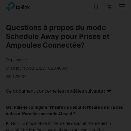
Click
Search
Online
Menu
TP-Link, Reliably Smart
to
store
skip
the
Questions à propos du mode
navigation
Schedule Away pour Prises et
bar
Ampoules Connectée?
Dépannage
Mis à jour12-02-2022 10:28:48 AM
178937
Ce document concerne les modèles suivants :
Q1 : Puis-je configurer l'heure de début et l'heure de fin à des
dates différentes en mode Absent ?
R :
Non. En mode Absent, l'heure de début et l'heure de fin
doivent être le même jour, mais nous pouvons répéter