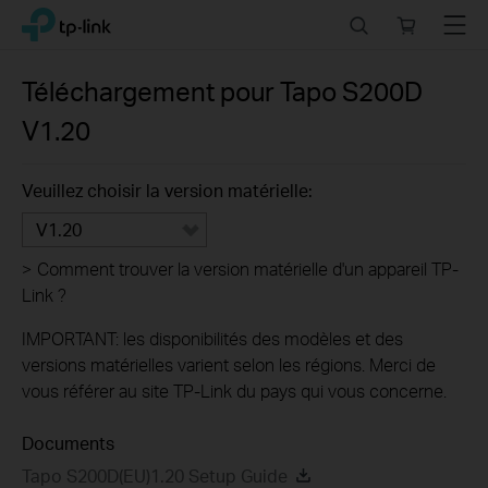
Click
Search
Online
Menu
TP-Link, Reliably Smart
to
store
skip
the
Téléchargement pour
Tapo S200D
navigation
V1.20
bar
Veuillez choisir la version matérielle:
V1.20
>
Comment trouver la version matérielle d'un appareil TP-
Link ?
IMPORTANT: les disponibilités des modèles et des
versions matérielles varient selon les régions. Merci de
vous référer au site TP-Link du pays qui vous concerne.
Documents
Tapo S200D(EU)1.20 Setup Guide