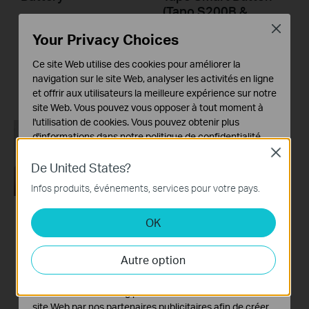
(Tapo S200B &
S200D)
Close
Your Privacy Choices
This guide will help you set up your Tapo smart button. Tapo is the easy way to turn your home into a smart home. With the Tapo Hub as a bridge, Tapo Smart Button works with a wide range of Tapo accessories. So you can easily control your home from anywhere.
Ce site Web utilise des cookies pour améliorer la
navigation sur le site Web, analyser les activités en ligne
Plus
et offrir aux utilisateurs la meilleure expérience sur notre
site Web. Vous pouvez vous opposer à tout moment à
l'utilisation de cookies. Vous pouvez obtenir plus
d'informations dans notre
politique de confidentialité
.
Close
Cookies basiques
De United States?
Ces cookies sont nécessaires au fonctionnement du
Infos produits, événements, services pour votre pays.
site Web et ne peuvent pas être désactivés dans vos
systèmes.
OK
Tuto configuration
Cookies d'analyse et marketing
Tapo S200D
Les cookies d'analyse nous permettent d'analyser vos
Autre option
activités sur notre site Web pour améliorer et ajuster les
fonctionnalités de notre site Web.
Les cookies marketing peuvent être définis via notre
site Web par nos partenaires publicitaires afin de créer