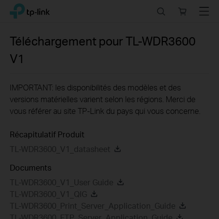
Click
Search
Online
Menu
TP-Link, Reliably Smart
to
store
skip
the
Téléchargement pour
TL-WDR3600
navigation
V1
bar
IMPORTANT: les disponibilités des modèles et des
versions matérielles varient selon les régions. Merci de
vous référer au site TP-Link du pays qui vous concerne.
Récapitulatif Produit
TL-WDR3600_V1_datasheet
Documents
TL-WDR3600_V1_User Guide
TL-WDR3600_V1_QIG
TL-WDR3600_Print_Server_Application_Guide
TL-WDR3600_FTP_Server_Application_Guide