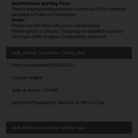
Modifications and Bug Fixes:
Fixed a bug:easysetupassistant cannot use if the computer
language is Polish or Portuguese.
Notes:
Please run this beta utility as an administrator.
Please ignore or choose "This program installed correctly"
when you suffer Program Compatibility Assistant.
USB_Printer_Controller_Utility_Mac
Date de publication:
2022-02-21
Langue:
Anglais
Taille du fichier:
1.75 MB
Système d'Exploitation: Mac OS 10.15/11.x/12.x
USB_Printer_Controller_Utility_Mac