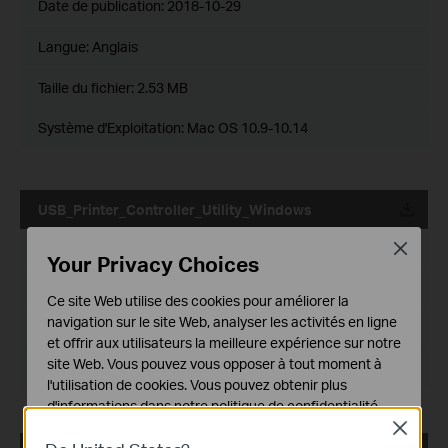
Date de publication:
2018-10-29
Langue:
Anglais
Taille du fichier:
2.53 MB
Système d'Exploitation: Mac OS 10.9-10.14
USB_Printer_Controller_Utility_Windows
Date de publication:
2016-11-13
Close
Your Privacy Choices
Langue:
Anglais
Ce site Web utilise des cookies pour améliorer la
navigation sur le site Web, analyser les activités en ligne
Taille du fichier:
14.6 MB
et offrir aux utilisateurs la meilleure expérience sur notre
site Web. Vous pouvez vous opposer à tout moment à
Système d'Exploitation: WinXP/Vista/7/8/8.1/10
l'utilisation de cookies. Vous pouvez obtenir plus
d'informations dans notre
politique de confidentialité
.
Close
Cookies basiques