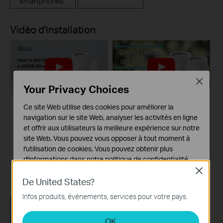
smartphones
Vidéo d'installation
Close
Your Privacy Choices
Ce site Web utilise des cookies pour améliorer la
【Deco】How to Set
How to Configure a
navigation sur le site Web, analyser les activités en ligne
Up a 4G/5G Whole
Deco System with
et offrir aux utilisateurs la meilleure expérience sur notre
Home Mesh Wi-Fi
Starlink
site Web. Vous pouvez vous opposer à tout moment à
l'utilisation de cookies. Vous pouvez obtenir plus
Router (Take Deco
d'informations dans notre
politique de confidentialité
.
X50-5G as Example)
Close
Cookies basiques
De United States?
Ces cookies sont nécessaires au fonctionnement du
Infos produits, événements, services pour votre pays.
site Web et ne peuvent pas être désactivés dans vos
systèmes.
OK