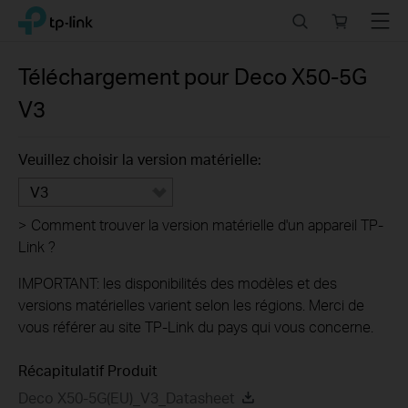
Click
Search
Online
Menu
TP-Link, Reliably Smart
to
store
skip
the
Téléchargement pour
Deco X50-5G
navigation
V3
bar
Veuillez choisir la version matérielle:
V3
>
Comment trouver la version matérielle d'un appareil TP-
Link ?
IMPORTANT: les disponibilités des modèles et des
versions matérielles varient selon les régions. Merci de
vous référer au site TP-Link du pays qui vous concerne.
Récapitulatif Produit
Deco X50-5G(EU)_V3_Datasheet