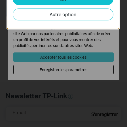
Cookies d'analyse et marketing
Les cookies d'analyse nous permettent d'analyser vos
Autre option
activités sur notre site Web pour améliorer et ajuster les
fonctionnalités de notre site Web.
Les cookies marketing peuvent être définis via notre
How to Resolve
site Web par nos partenaires publicitaires afin de créer
Double NAT using
un profil de vos intérêts et pour vous montrer des
Starlink
publicités pertinentes sur d'autres sites Web.
Accepter tous les cookies
Enregistrer les paramètres
Newsletter TP-Link
E-mail
S'enregistrer