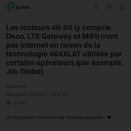
Click
Search
Online
Menu
TP-Link, Reliably Smart
to
store
skip
the
Les routeurs 4G 5G (y compris
navigation
Deco, LTE Gateway et MiFi) n'ont
bar
pas Internet en raison de la
technologie 464XLAT utilisée par
certains opérateurs (par exemple,
Jio, Globe)
Dépannage
Mis à jour07-24-2024 11:34:37 AM
121542
Ce document concerne les modèles suivants :