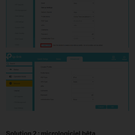
Solution 2 :
micrologiciel bêta