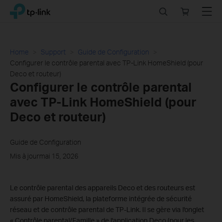
Click
Search
Online
Menu
TP-Link, Reliably Smart
to
store
skip
the
navigation
Home
Support
Guide de Configuration
bar
Configurer le contrôle parental avec TP-Link HomeShield (pour
Deco et routeur)
Configurer le contrôle parental
avec TP-Link HomeShield (pour
Deco et routeur)
Guide de Configuration
Mis à jourmai 15, 2026
Le contrôle parental des appareils Deco et des routeurs est
assuré par HomeShield, la plateforme intégrée de sécurité
réseau et de contrôle parental de TP-Link. Il se gère via l'onglet
« Contrôle parental/Famille » de l'application Deco (pour les