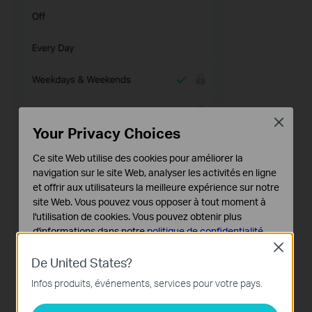
Close
Your Privacy Choices
Ce site Web utilise des cookies pour améliorer la
navigation sur le site Web, analyser les activités en ligne
et offrir aux utilisateurs la meilleure expérience sur notre
site Web. Vous pouvez vous opposer à tout moment à
l'utilisation de cookies. Vous pouvez obtenir plus
d'informations dans notre
politique de confidentialité
.
Close
Cookies basiques
De United States?
Ces cookies sont nécessaires au fonctionnement du
Infos produits, événements, services pour votre pays.
site Web et ne peuvent pas être désactivés dans vos
systèmes.