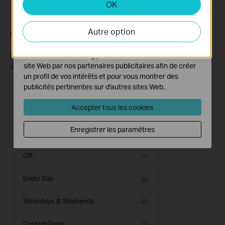
OK
Cookies d'analyse et marketing
Les cookies d'analyse nous permettent d'analyser vos
Autre option
activités sur notre site Web pour améliorer et ajuster les
Scénario 6 : Définir des limites de temps en ligne
fonctionnalités de notre site Web.
Les cookies marketing peuvent être définis via notre
Remarque : cette fonctionnalité nécessite un abonnement au
site Web par nos partenaires publicitaires afin de créer
contrôle parental avancé de Deco.
un profil de vos intérêts et pour vous montrer des
publicités pertinentes sur d'autres sites Web.
Accepter tous les cookies
Enregistrer les paramètres