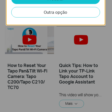
C210/ TC70
C200/Tapo C210/
TC70
Outra opção
How to Reset Your
Quick Tips: How to
Tapo Pan&Tilt Wi-Fi
Link your TP-Link
Camera: Tapo
Tapo Account to
C200/Tapo C210/
Google Assistant
TC70
This video will show you how to link your TP-Link Tapo account to Google Assistant
Mais