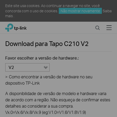
Este site usa cookies. Ao continuar a navegar no site, você
concorda com o uso de cookies.
Não mostrar novamente
Saiba
mais
.
Click
Search
Menu
TP-Link, Reliably Smart
to
skip
the
Download para
Tapo C210
V2
navigation
bar
Favor escolher a versão de hardware.:
V2
>
Como encontrar a versão de hardware no seu
dispositivo TP-Link
A disponibilidade de versão de modelo e hardware varia
de acordo com a região. Não esqueça de confirmar estes
detalhes ao considerar a sua compra.
Vx.0=Vx.6/Vx.8/Vx.9 (eg:V1.0=V1.6/V1.8V1.9)