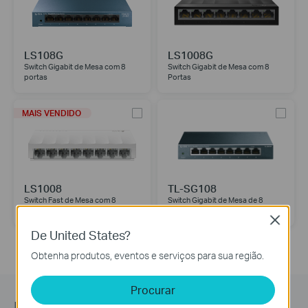
LS108G
LS1008G
Switch Gigabit de Mesa com 8
Switch Gigabit de Mesa com 8
portas
Portas
MAIS VENDIDO
LS1008
TL-SG108
Switch Fast de Mesa com 8
Switch Gigabit de Mesa de 8
portas
Portas
Close
De United States?
Obtenha produtos, eventos e serviços para sua região.
Procurar
Newsletter