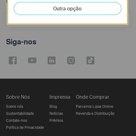
Outra opção
Endereço de correio eletrónico
Inscreva-se
Siga-nos
Sobre Nós
Imprensa
Onde Comprar
Sobre nós
Blog
Parceiros Lojas Online
Sustentabilidade
Notícias
Revenda e Distribuição
Contate-nos
Prêmios
Política de Privacidade