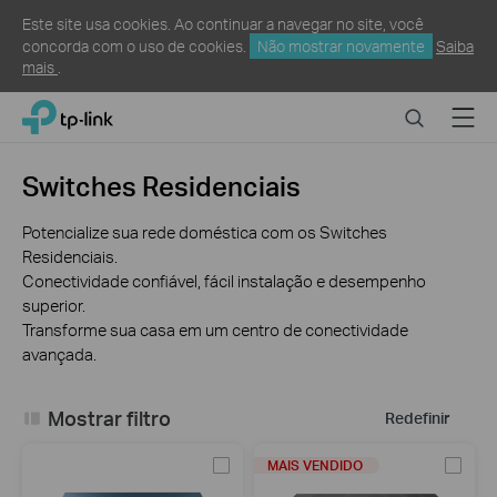
Este site usa cookies. Ao continuar a navegar no site, você
concorda com o uso de cookies.
Não mostrar novamente
Saiba
mais
.
Click
Search
Menu
TP-Link, Reliably Smart
to
skip
the
Switches Residenciais
navigation
bar
Potencialize sua rede doméstica com os Switches
Residenciais.
Conectividade confiável, fácil instalação e desempenho
superior.
Transforme sua casa em um centro de conectividade
avançada.
Mostrar filtro
Redefinir
MAIS VENDIDO