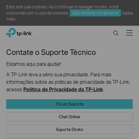
Este site usa cookies. Ao continuar a navegar no site, você
concorda com o uso de cookies.
Não mostrar novamente
Saiba
mais
.
Click
Search
Menu
TP-Link, Reliably Smart
to
skip
the
Contate o Suporte Técnico
navigation
bar
Estamos aqui para ajudar!
A TP-Link leva a sério sua privacidade. Para mais
informações sobre as práticas de privacidade da TP-Link,
acesse
Política de Privacidade da TP-Link
.
Fórum Suporte
Chat Online
Suporte Direto