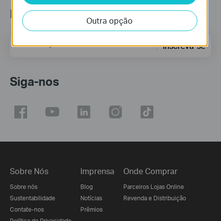
Newsletter
Outra opção
Endereço de correio eletrónico
Inscreva-se
Siga-nos
Sobre Nós
Imprensa
Onde Comprar
Sobre nós
Blog
Parceiros Lojas Online
Sustentabilidade
Notícias
Revenda e Distribuição
Contate-nos
Prêmios
Política de Privacidade