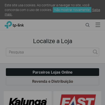
Este site usa cookies. Ao continuar a navegar no site, você
concorda com o uso de cookies.
Não mostrar novamente
Saiba
mais
.
Click
Search
Menu
TP-Link, Reliably Smart
to
skip
Onde
the
Comprar
Localize a Loja
navigation
bar
Parceiros Lojas Online
Revenda e Distribuição