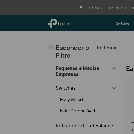
Este site usa cookies. Ao co
TP-Link, Reliably Smart
Switches
Esconder o
Redefinir
Filtro
Ea
Pequenas e Médias
Empresas
Switches
Easy Smart
Não-Gerenciável
Roteadores Load Balance
S