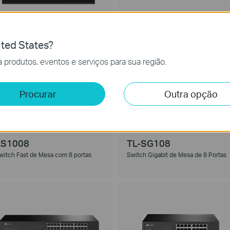
LS1005G
LS1008G
witch Gigabit de Mesa com 5 portas
Switch Gigabit de Mesa com 8 Porta
ted States?
 produtos, eventos e serviços para sua região.
MAIS VENDIDO
Procurar
Outra opção
LS1008
TL-SG108
witch Fast de Mesa com 8 portas
Switch Gigabit de Mesa de 8 Portas