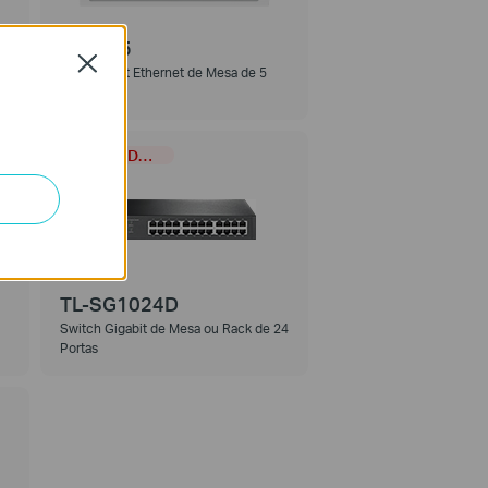
LS1005
Close
s
Switch Fast Ethernet de Mesa de 5
Portas
MAIS VENDIDO
TL-SG1024D
Switch Gigabit de Mesa ou Rack de 24
Portas