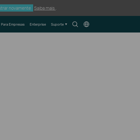
trar novamente
Saiba mais
.
Search
Choose
Para Empresas
Enterprise
Suporte
icon
location