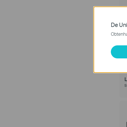
S
De Uni
Obtenha
S