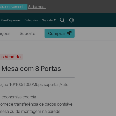
trar novamente
Saiba mais
.
Search
Choose
Para Empresas
Enterprise
Suporte
icon
location
ações
Suporte
Comprar
is Vendido
e Mesa com 8 Portas
iação 10/100/1000Mbps suporta (Auto
e economiza energia
fornece transferência de dados confiável
m mesa ou de montagem na parede