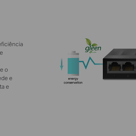
ficiência
 e
e o
ede e
ta e