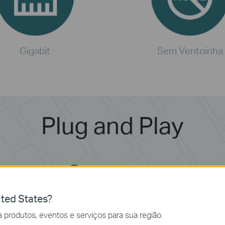
Gigabit
Sem Ventoinha
Plug and Play
Conecte os dispositi
2
ted States?
 produtos, eventos e serviços para sua região.