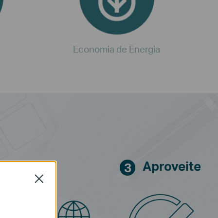
Economia de Energia
vos
Aproveite
3
Close