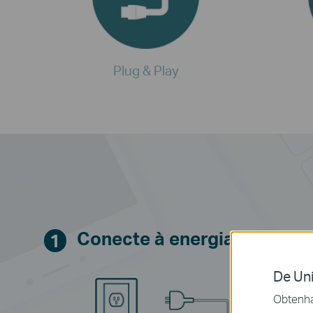
Plug & Play
Conecte à energia
1
De Uni
Obtenha