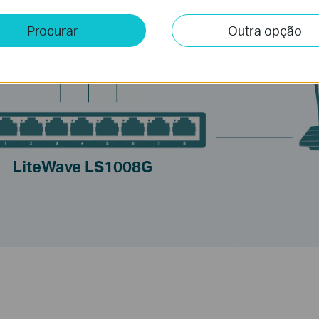
Procurar
Outra opção
Video game
IPTV
Computad
LiteWave LS1008G