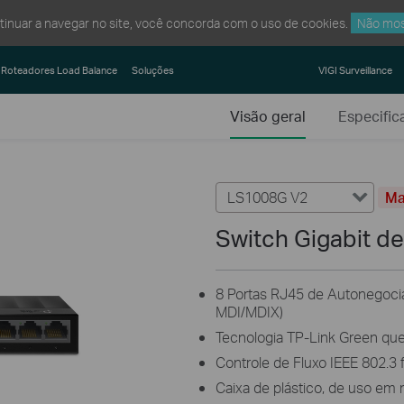
ntinuar a navegar no site, você concorda com o uso de cookies.
Não mos
Roteadores Load Balance
Soluções
VIGI Surveillance
Visão geral
Especific
LS1008G V2
Ma
Switch Gigabit d
8 Portas RJ45 de Autonegoc
MDI/MDIX)
Tecnologia TP-Link Green qu
Controle de Fluxo IEEE 802.3 
Caixa de plástico, de uso e