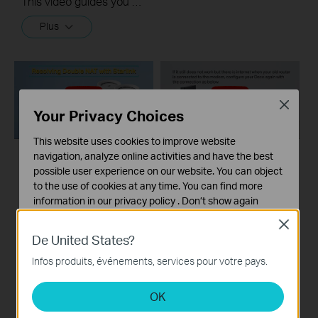
This video guides you step by step to set up a Whole Home Mesh Wi-Fi 5 System using Deco M4 as an example. The images may differ from actual products.
Plus
Close
Your Privacy Choices
This website uses cookies to improve website
navigation, analyze online activities and have the best
How to Resolve
What to do if I fail to
possible user experience on our website. You can object
Double NAT using
configure the main
to the use of cookies at any time. You can find more
Starlink
Deco and get stuck
information in our
privacy policy
.
Don’t show again
on “Testing Internet
Close
Cookies basiques
Connection”?
De United States?
Ces cookies sont nécessaires au fonctionnement du
site Web et ne peuvent pas être désactivés dans vos
Infos produits, événements, services pour votre pays.
This video provides you with solutions when you fail to configure the main Deco and get stuck on the step ” Testing Internet Connection”.
systèmes.
Plus
OK
Cookies d'analyse et marketing
Les cookies d'analyse nous permettent d'analyser vos