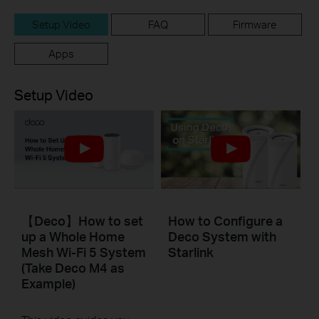
Setup Video
FAQ
Firmware
Apps
Setup Video
【Deco】How to set
How to Configure a
up a Whole Home
Deco System with
Mesh Wi-Fi 5 System
Starlink
(Take Deco M4 as
Example)