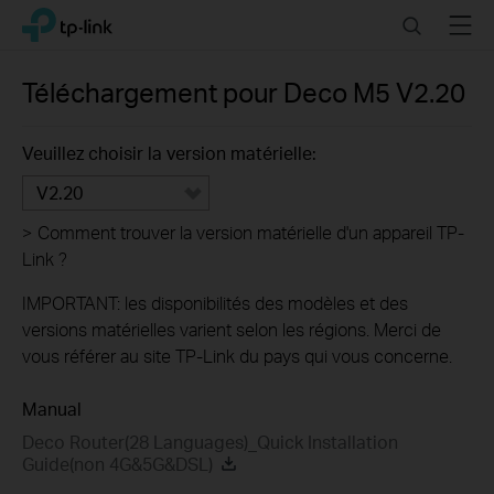
Click
Search
Menu
TP-Link, Reliably Smart
to
skip
the
Téléchargement pour
Deco M5
V2.20
navigation
bar
Veuillez choisir la version matérielle:
V2.20
>
Comment trouver la version matérielle d'un appareil TP-
Link ?
IMPORTANT: les disponibilités des modèles et des
versions matérielles varient selon les régions. Merci de
vous référer au site TP-Link du pays qui vous concerne.
Manual
Deco Router(28 Languages)_Quick Installation
Guide(non 4G&5G&DSL)