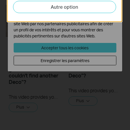
activités sur notre site Web pour améliorer et ajuster les
Autre option
fonctionnalités de notre site Web.
Les cookies marketing peuvent être définis via notre
site Web par nos partenaires publicitaires afin de créer
un profil de vos intérêts et pour vous montrer des
publicités pertinentes sur d'autres sites Web.
Accepter tous les cookies
What to do if I fail to
What to do if I fail to
configure the
configure the main
Enregistrer les paramètres
satellite Deco and
Deco and get stuck
get stuck on “We
on “We couldn't find
couldn't find another
Deco”?
Deco”?
This video provides you with solutions when you fail to configure the main Deco and get stuck on the step ” We couldn’t find Deco”.
This video provides you with solutions when you fail to configure the slave Deco and get stuck on the step ” We couldn't find another Deco”.
Plus
Plus