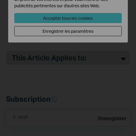
publicités pertinentes sur d'autres sites Web.
Deco BE65 Pro
Accepter tous les cookies
Système WiFi 7 Mesh
Enregistrer les paramètres
BE11000 pour toute la
maison
This Article Applies to:
Subscription
E-mail
S'enregistrer