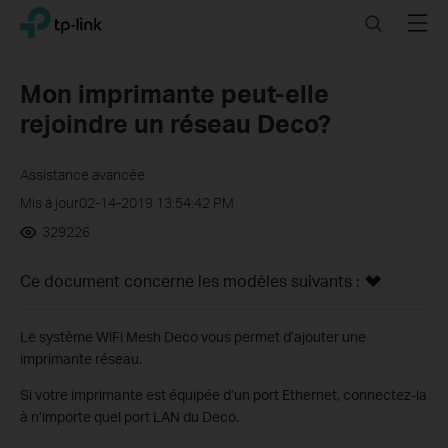
Click
Search
Menu
TP-Link, Reliably Smart
to
skip
the
Mon imprimante peut-elle
navigation
rejoindre un réseau Deco?
bar
Assistance avancée
Mis à jour02-14-2019 13:54:42 PM
329226
Ce document concerne les modèles suivants :
Le système WiFi Mesh Deco vous permet d’ajouter une
imprimante réseau.
Si votre imprimante est équipée d’un port Ethernet, connectez-la
à n’importe quel port LAN du Deco.