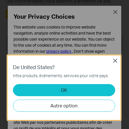
Vos commentaires nous aideront à améliorer ce site.
Close
Oui
Non
Your Privacy Choices
This website uses cookies to improve website
navigation, analyze online activities and have the best
possible user experience on our website. You can object
Recommend Products
to the use of cookies at any time. You can find more
information in our
privacy policy
.
Don’t show again
MEILLEURE VENTE
MEILLEURE VENTE
Close
Cookies basiques
De United States?
Ces cookies sont nécessaires au fonctionnement du
site Web et ne peuvent pas être désactivés dans vos
Infos produits, événements, services pour votre pays.
systèmes.
Deco BE25-Outdoor
Deco X50-Outdoor
OK
Cookies d'analyse et marketing
Les cookies d'analyse nous permettent d'analyser vos
Routeur WiFi Mesh BE3600
Borne Mesh WiFi 6 AX3000
activités sur notre site Web pour améliorer et ajuster les
Outdoor / Indoor
Outdoor
Autre option
fonctionnalités de notre site Web.
Les cookies marketing peuvent être définis via notre
site Web par nos partenaires publicitaires afin de créer
un profil de vos intérêts et pour vous montrer des