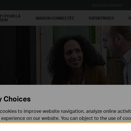
Becomes a partner
FI POUR LA
MAISON CONNECTÉE
ENTREPRISES
O
ISON
!
y Choices
cookies to improve website navigation, analyze online activi
 experience on our website. You can object to the use of coo
 information in our
privacy policy
.
Don’t show again