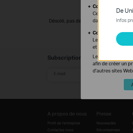
Cookies basiques
De Uni
Ces cookies sont 
Infos pr
dans vos systèmes
Désolé, pas de résultats. Merci de modi
Cookies d'analyse
Les cookies d'anal
et ajuster les fonc
Les cookies market
Subscription
afin de créer un p
d'autres sites Web
E-mail
A propos de nous
Presse
Profil de l'entreprise
Nouveautés
Contactez nous
Récompenses