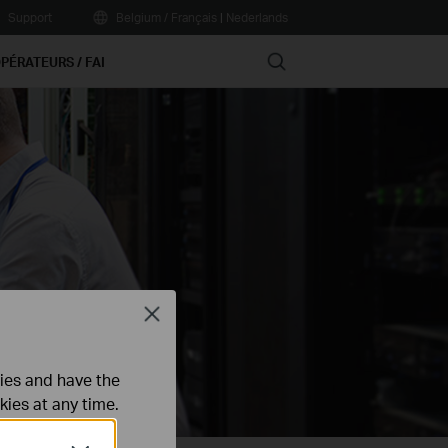
Support
Belgium / Français
|
Nederlands
Search
PÉRATEURS / FAI
Close
ties and have the
kies at any time.