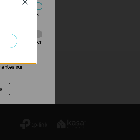
Close
s être désactivés
Web pour améliorer
es publicitaires
inentes sur
s