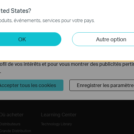
ted States?
nécessaires au fonctionnement du site Web et ne peuvent pa
oduits, événements, services pour votre pays.
.
fier vos critères.
 et marketing
OK
Autre option
yse nous permettent d'analyser vos activités sur notre site 
tionnalités de notre site Web.
ing peuvent être définis via notre site Web par nos partenair
Suivez nous
rofil de vos intérêts et pour vous montrer des publicités pert
.
S'enregistrer
Accepter tous les cookies
Enregistrer les paramètre
Où acheter
Learning Center
Distributeurs
Technology Library
Grande Distribution