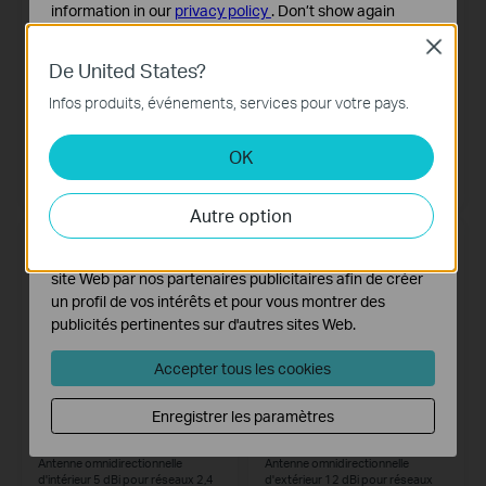
information in our
privacy policy
.
Don’t show again
Close
Cookies basiques
De United States?
Ces cookies sont nécessaires au fonctionnement du
site Web et ne peuvent pas être désactivés dans vos
Infos produits, événements, services pour votre pays.
systèmes.
TL-ANT2414A
TL-ANT2414B
Antenne directionnelle 14 dBi pour
Antenne directionnelle d'extérieur
OK
Cookies d'analyse et marketing
réseaux 2,4 GHz
14 dBi pour réseaux 2,4 GHz
Les cookies d'analyse nous permettent d'analyser vos
activités sur notre site Web pour améliorer et ajuster les
Autre option
fonctionnalités de notre site Web.
Les cookies marketing peuvent être définis via notre
site Web par nos partenaires publicitaires afin de créer
un profil de vos intérêts et pour vous montrer des
publicités pertinentes sur d'autres sites Web.
Accepter tous les cookies
Enregistrer les paramètres
TL-ANT2405CL
TL-ANT2412D
Antenne omnidirectionnelle
Antenne omnidirectionnelle
d'intérieur 5 dBi pour réseaux 2,4
d'extérieur 12 dBi pour réseaux