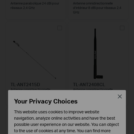
Antenne parabolique 24 dBi pour
Antenne omnidirectionnelle
réseaux 2,4 GHz
d'intérieur 8 dBi pour réseaux 2,4
GHz
TL-ANT2415D
TL-ANT2408CL
Antenne omnidirectionnelle
Antenne omnidirectionnelle
d'extérieur 15 dBi pour réseaux
d'intérieur 8 dBi pour réseaux 2,4
Close
2,4 GHz
GHz
Your Privacy Choices
This website uses cookies to improve website
navigation, analyze online activities and have the best
possible user experience on our website. You can object
to the use of cookies at any time. You can find more