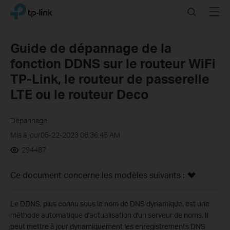
Click
Search
Menu
TP-Link, Reliably Smart
to
skip
the
Guide de dépannage de la
navigation
fonction DDNS sur le routeur WiFi
bar
TP-Link, le routeur de passerelle
LTE ou le routeur Deco
Dépannage
Mis à jour05-22-2023 08:36:45 AM
294487
Ce document concerne les modèles suivants :
Le DDNS, plus connu sous le nom de DNS dynamique, est une
méthode automatique d'actualisation d'un serveur de noms. Il
peut mettre à jour dynamiquement les enregistrements DNS