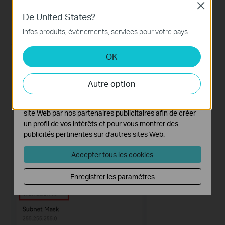
Close
Cookies basiques
De United States?
Ces cookies sont nécessaires au fonctionnement du
site Web et ne peuvent pas être désactivés dans vos
Infos produits, événements, services pour votre pays.
systèmes.
OK
Cookies d'analyse et marketing
Les cookies d'analyse nous permettent d'analyser vos
activités sur notre site Web pour améliorer et ajuster les
Autre option
fonctionnalités de notre site Web.
Les cookies marketing peuvent être définis via notre
site Web par nos partenaires publicitaires afin de créer
un profil de vos intérêts et pour vous montrer des
publicités pertinentes sur d'autres sites Web.
Accepter tous les cookies
Enregistrer les paramètres