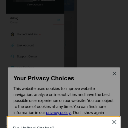
Close
Your Privacy Choices
This website uses cookies to improve website
navigation, analyze online activities and have the best
possible user experience on our website. You can object
to the use of cookies at any time. You can find more
information in our
privacy policy
.
Don’t show again
Close
Cookies basiques
2.
Appuyez sur
Créer un nouveau réseau
. Suivez ensuite les