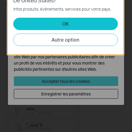
De United States?
Ces cookies sont nécessaires au fonctionnement du
instructions de l'application pour terminer la configuration.
site Web et ne peuvent pas être désactivés dans vos
Infos produits, événements, services pour votre pays.
systèmes.
OK
Cookies d'analyse et marketing
Les cookies d'analyse nous permettent d'analyser vos
activités sur notre site Web pour améliorer et ajuster les
Autre option
fonctionnalités de notre site Web.
Les cookies marketing peuvent être définis via notre
site Web par nos partenaires publicitaires afin de créer
un profil de vos intérêts et pour vous montrer des
publicités pertinentes sur d'autres sites Web.
Accepter tous les cookies
Enregistrer les paramètres