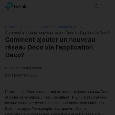
Click
Search
Menu
TP-Link, Reliably Smart
to
skip
the
navigation
Home
Support
Guide de Configuration
bar
Comment ajouter un nouveau réseau Deco via l'application Deco?
Comment ajouter un nouveau
réseau Deco via l'application
Deco?
Guide de Configuration
Mis à jourmai 6, 2026
L'application Deco vous permet de créer plusieurs réseaux Deco
et de les gérer depuis un seul identifiant TP-Link. C'est pratique
lorsque vous avez besoin de réseaux distincts pour différents
lieux ou usages. Par exemple, vous pouvez séparer
complètement votre réseau domestique et votre réseau de