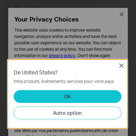
Close
Your Privacy Choices
This website uses cookies to improve website
navigation, analyze online activities and have the best
possible user experience on our website. You can object
to the use of cookies at any time. You can find more
information in our
privacy policy
.
Don’t show again
Close
Cookies basiques
De United States?
Ces cookies sont nécessaires au fonctionnement du
site Web et ne peuvent pas être désactivés dans vos
Infos produits, événements, services pour votre pays.
systèmes.
OK
Cookies d'analyse et marketing
Les cookies d'analyse nous permettent d'analyser vos
activités sur notre site Web pour améliorer et ajuster les
Autre option
fonctionnalités de notre site Web.
Les cookies marketing peuvent être définis via notre
site Web par nos partenaires publicitaires afin de créer