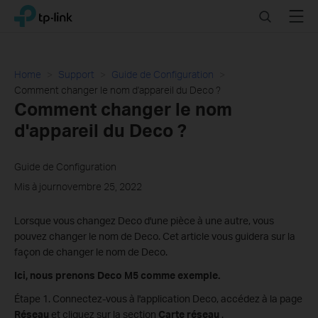
Click
Search
Menu
TP-Link, Reliably Smart
to
skip
the
navigation
Home
Support
Guide de Configuration
bar
Comment changer le nom d'appareil du Deco ?
Comment changer le nom
d'appareil du Deco ?
Guide de Configuration
Mis à journovembre 25, 2022
Lorsque vous changez Deco d'une pièce à une autre, vous
pouvez changer le nom de Deco. Cet article vous guidera sur la
façon de changer le nom de Deco.
Ici, nous prenons Deco M5 comme exemple.
Étape 1. Connectez-vous à l'application Deco, accédez à la page
Réseau
et cliquez sur la section
Carte réseau
.