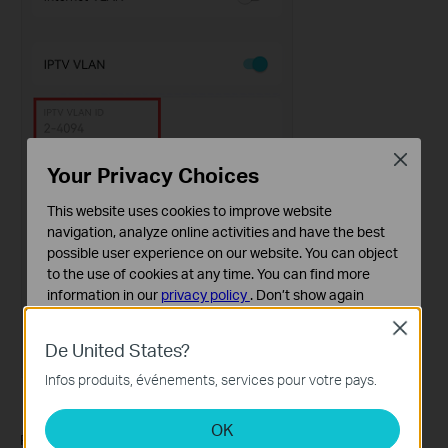
Close
Your Privacy Choices
This website uses cookies to improve website
navigation, analyze online activities and have the best
possible user experience on our website. You can object
to the use of cookies at any time. You can find more
information in our
privacy policy
.
Don’t show again
Close
Cookies basiques
De United States?
Ces cookies sont nécessaires au fonctionnement du
site Web et ne peuvent pas être désactivés dans vos
Infos produits, événements, services pour votre pays.
systèmes.
OK
Cookies d'analyse et marketing
Pour certains modèles Deco, tels que Deco M5, le mode