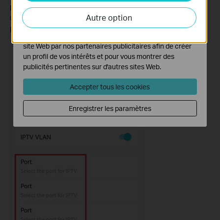
Les cookies d'analyse nous permettent d'analyser vos
personnalisé prend en charge le réglage du port IPTV sur les
activités sur notre site Web pour améliorer et ajuster les
Autre option
unités de déco satellite. Vous pouvez configurer jusqu'à
trois
fonctionnalités de notre site Web.
ports IPTV pour votre système Deco.
Les cookies marketing peuvent être définis via notre
site Web par nos partenaires publicitaires afin de créer
un profil de vos intérêts et pour vous montrer des
publicités pertinentes sur d'autres sites Web.
Accepter tous les cookies
Enregistrer les paramètres