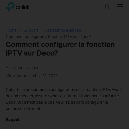
Click
Search
Menu
TP-Link, Reliably Smart
to
skip
the
navigation
Home
Support
Assistance avancée
bar
Comment configurer la fonction IPTV sur Deco?
Comment configurer la fonction
IPTV sur Deco?
Assistance avancée
Mis à journovembre 25, 2022
Cet article présentera la configuration de la fonction IPTV. Avant
de commencer, assurez-vous qu'Internet fonctionne sur l'unité
Deco. Si ce n'est pas le cas, veuillez d'abord configurer la
connexion Internet.
Rappel: