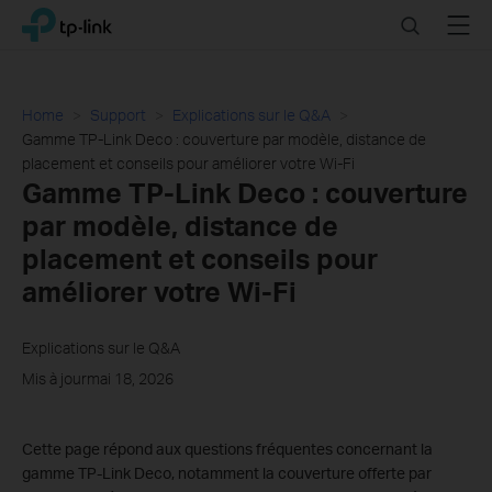
Click
Search
Menu
TP-Link, Reliably Smart
to
skip
the
navigation
Home
Support
Explications sur le Q&A
bar
Gamme TP-Link Deco : couverture par modèle, distance de
placement et conseils pour améliorer votre Wi-Fi
Gamme TP-Link Deco : couverture
par modèle, distance de
placement et conseils pour
améliorer votre Wi-Fi
Explications sur le Q&A
Mis à jourmai 18, 2026
Cette page répond aux questions fréquentes concernant la
gamme TP-Link Deco, notamment la couverture offerte par