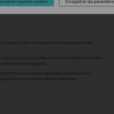
Accepter tous les cookies
Enregistrer les paramètre
es », veuillez accéder à Paramètres > Notifications sur votre
r légèrement selon le modèle en raison des différentes versions
tures mises à jour logicielles.
ra d'afficher les messages importants à tout moment en
es dans le coin supérieur droit de l'application.