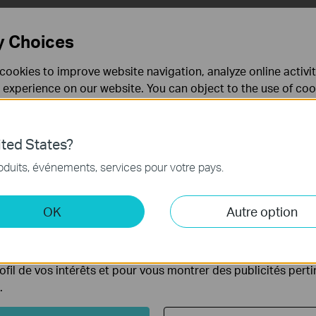
y Choices
cookies to improve website navigation, analyze online activi
 experience on our website. You can object to the use of coo
 information in our
privacy policy
.
Don’t show again
ted States?
nécessaires au fonctionnement du site Web et ne peuvent pa
oduits, événements, services pour votre pays.
.
 et marketing
OK
Autre option
yse nous permettent d'analyser vos activités sur notre site 
tionnalités de notre site Web.
ing peuvent être définis via notre site Web par nos partenair
rofil de vos intérêts et pour vous montrer des publicités pert
.