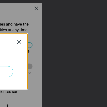
Close
ties and have the
kies at any time.
Close
s être désactivés
Web pour améliorer
es publicitaires
inentes sur