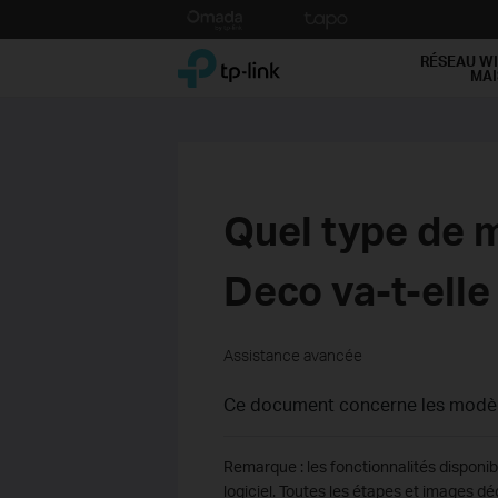
Click
to
TP-Link, Reliably Smart
skip
RÉSEAU WI
MA
the
navigation
bar
Quel type de m
Deco va-t-elle
Assistance avancée
Ce document concerne les modèle
Remarque : les fonctionnalités disponib
logiciel. Toutes les étapes et images d