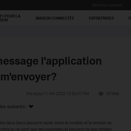
Becomes a partner
FI POUR LA
MAISON CONNECTÉE
ENTREPRISES
O
ISON
essage l'application
 m'envoyer?
Mis à jour11-04-2022 12:52:07 PM
167666
s suivants :
les dans Deco peuvent varier selon le modèle et la version du
écrites ici ne sont que des exemples et peuvent ne pas refléter