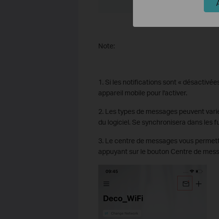
Note:
1. Si les notifications sont « désactivé
appareil mobile pour l'activer.
2. Les types de messages peuvent varie
du logiciel. Se synchronisera dans les fu
3. Le centre de messages vous permett
appuyant sur le bouton Centre de messag