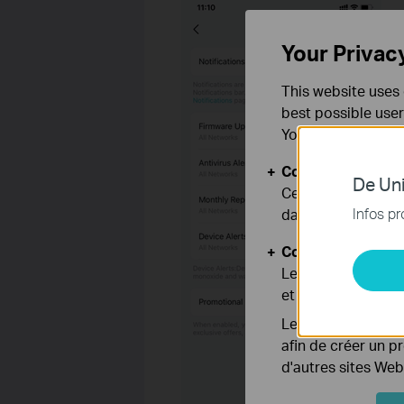
Your Privac
This website uses 
best possible user
You can find more
Cookies basiques
De Uni
Ces cookies sont 
Infos pr
dans vos systèmes
Cookies d'analyse
Les cookies d'anal
et ajuster les fonc
Les cookies market
afin de créer un p
d'autres sites Web