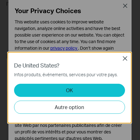
l’adresse IP de l’appareil
Close
Your Privacy Choices
Choisissez «
Personnalisé
»
This website uses cookies to improve website
Saisissez l'adresse MAC et l'adresse IP de l'appareil
navigation, analyze online activities and have the best
Ensuite, appuyez sur
Enregistrer
possible user experience on our website. You can object
to the use of cookies at any time. You can find more
information in our
privacy policy
.
Don’t show again
Modification de l'adresse attribuée :
Close
Cookies basiques
De United States?
Ces cookies sont nécessaires au fonctionnement du
Appuyez sur l'appareil dans la liste des appareils.
site Web et ne peuvent pas être désactivés dans vos
Infos produits, événements, services pour votre pays.
Modifier l'adresse IP attribuée à l'appareil.
systèmes.
Appuyez sur
Enregistrer
pour sauvegarder les paramètres.
OK
Cookies d'analyse et marketing
Les cookies d'analyse nous permettent d'analyser vos
activités sur notre site Web pour améliorer et ajuster les
Autre option
fonctionnalités de notre site Web.
Les cookies marketing peuvent être définis via notre
site Web par nos partenaires publicitaires afin de créer
un profil de vos intérêts et pour vous montrer des
publicités pertinentes sur d'autres sites Web.