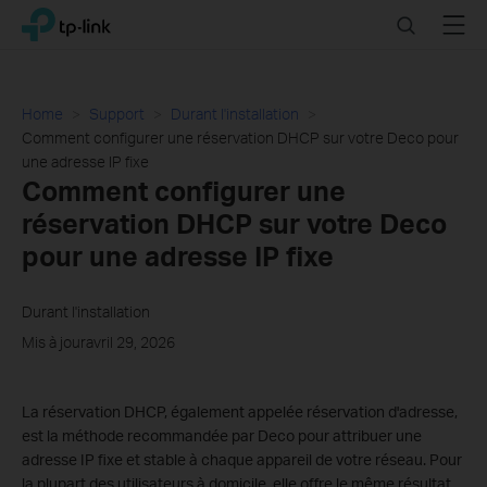
Click
Search
Menu
TP-Link, Reliably Smart
to
skip
the
navigation
Home
Support
Durant l'installation
bar
Comment configurer une réservation DHCP sur votre Deco pour
une adresse IP fixe
Comment configurer une
réservation DHCP sur votre Deco
pour une adresse IP fixe
Durant l'installation
Mis à jouravril 29, 2026
La réservation DHCP, également appelée réservation d'adresse,
est la méthode recommandée par Deco pour attribuer une
adresse IP fixe et stable à chaque appareil de votre réseau. Pour
la plupart des utilisateurs à domicile, elle offre le même résultat