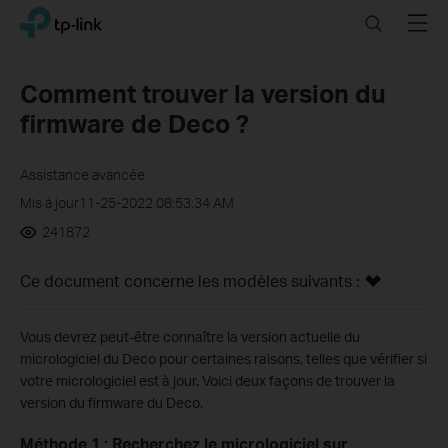
Click
Search
Menu
TP-Link, Reliably Smart
to
skip
the
Comment trouver la version du
navigation
firmware de Deco ?
bar
Assistance avancée
Mis à jour11-25-2022 08:53:34 AM
241872
Ce document concerne les modèles suivants :
Vous devrez peut-être connaître la version actuelle du
micrologiciel du Deco pour certaines raisons, telles que vérifier si
votre micrologiciel est à jour. Voici deux façons de trouver la
version du firmware du Deco.
Méthode 1 : Recherchez le micrologiciel sur