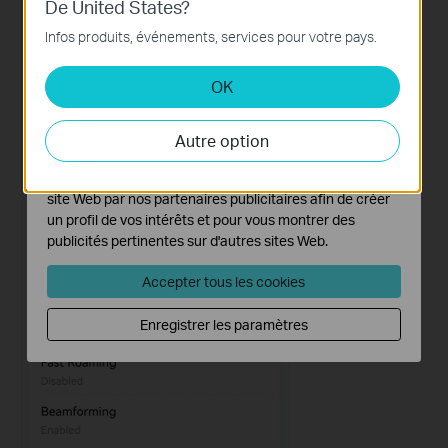
De United States?
Ces cookies sont nécessaires au fonctionnement du
site Web et ne peuvent pas être désactivés dans vos
Infos produits, événements, services pour votre pays.
systèmes.
OK
Cookies d'analyse et marketing
Les cookies d'analyse nous permettent d'analyser vos
activités sur notre site Web pour améliorer et ajuster les
Autre option
fonctionnalités de notre site Web.
Les cookies marketing peuvent être définis via notre
site Web par nos partenaires publicitaires afin de créer
un profil de vos intérêts et pour vous montrer des
publicités pertinentes sur d'autres sites Web.
Accepter tous les cookies
Enregistrer les paramètres