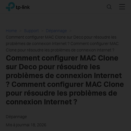
Click
Search
Menu
TP-Link, Reliably Smart
to
skip
the
navigation
Home
Support
Dépannage
bar
Comment configurer MAC Clone sur Deco pour résoudre les
problèmes de connexion Internet ? Comment configurer MAC
Clone pour résoudre les problèmes de connexion Internet ?
Comment configurer MAC Clone
sur Deco pour résoudre les
problèmes de connexion Internet
? Comment configurer MAC Clone
pour résoudre les problèmes de
connexion Internet ?
Dépannage
Mis à jourmai 18, 2026