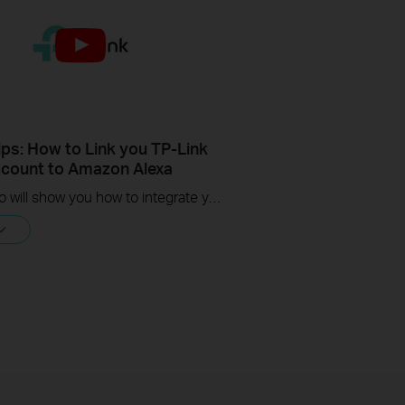
ips: How to Link you TP-Link
count to Amazon Alexa
This Video will show you how to integrate your Tapo account to Amazon Alexa