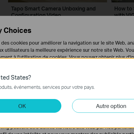
Tapo Smart Camera Unboxing and
How to 
Configuration Video
with VI
y Choices
Plus
e des cookies pour améliorer la navigation sur le site Web, ana
 aux utilisateurs la meilleure expérience sur notre site Web. V
ent à l'utilisation de cookies. Vous pouvez obtenir plus d'
 confidentialité
.
ted States?
nécessaires au fonctionnement du site Web et ne peuvent pa
oduits, événements, services pour votre pays.
.
 et marketing
OK
Autre option
yse nous permettent d'analyser vos activités sur notre site 
Quick Tips - Adjusting the Video
How to 
Quality on a Tapo Camera
Securit
tionnalités de notre site Web.
C110/ 
ing peuvent être définis via notre site Web par nos partenair
A video from TP-Link's Quick Tips Series of videos that show you how to quickly adjust the quality of the video resolution on a Tapo Camera