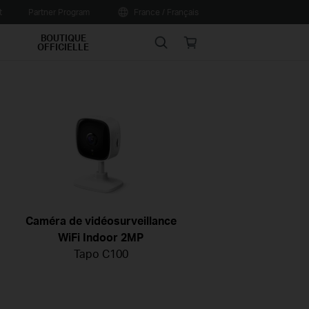
t
Partner Program
France / Français
BOUTIQUE
Search
Online
OFFICIELLE
store
Caméra de vidéosurveillance
WiFi Indoor 2MP
Tapo C100