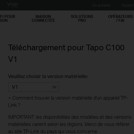
Où acheter
Suppor
FI POUR
MAISON
SOLUTIONS
OPÉRATEURS
ISON
CONNECTÉE
PRO
/ FAI
Téléchargement pour
Tapo C100
V1
Veuillez choisir la version matérielle:
V1
>
Comment trouver la version matérielle d'un appareil TP-
Link ?
IMPORTANT: les disponibilités des modèles et des versions
matérielles varient selon les régions. Merci de vous référer
au site TP-Link du pays qui vous concerne.