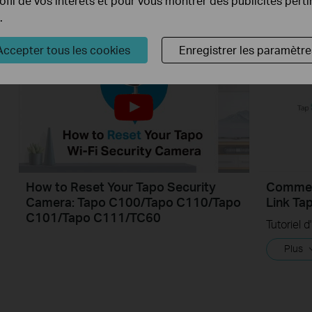
rofil de vos intérêts et pour vous montrer des publicités pert
Plus
.
Accepter tous les cookies
Enregistrer les paramètre
How to Reset Your Tapo Security
Commen
Camera: Tapo C100/Tapo C110/Tapo
Link Ta
C101/Tapo C111/TC60
Tutoriel d
Plus