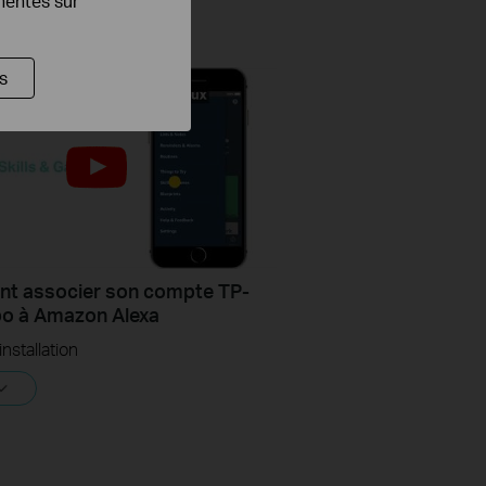
inentes sur
s
t associer son compte TP-
po à Amazon Alexa
'installation