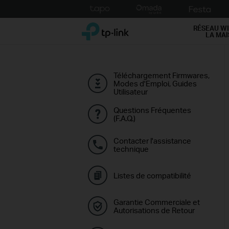
Click
to
TP-Link, Reliably Smart
skip
RÉSEAU WI
LA MA
the
navigation
bar
Téléchargement Firmwares,
Modes d'Emploi, Guides
Utilisateur
Questions Fréquentes
(F.A.Q.)
Contacter l'assistance
technique
Listes de compatibilité
Garantie Commerciale et
Autorisations de Retour