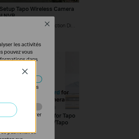
Setup Tapo Wireless Camera
GI NVR
Close
00:00 - Introduction 00:08 - Connection Diagram 00:13 - Setting up the Tapo camera ONVIF account 00:37 - Adding the Tapo camera in the VIGI NVR 02:36 - Fix Tapo camera IP address on router 03:00 - Controlling the Tapo camera from the NVR
lyser les activités
ous pouvez vous
informations dans
Close
s être désactivés
Web pour améliorer
Install microSD Card for Tapo
y Camera: Tapo C100/Tapo
TC60
es publicitaires