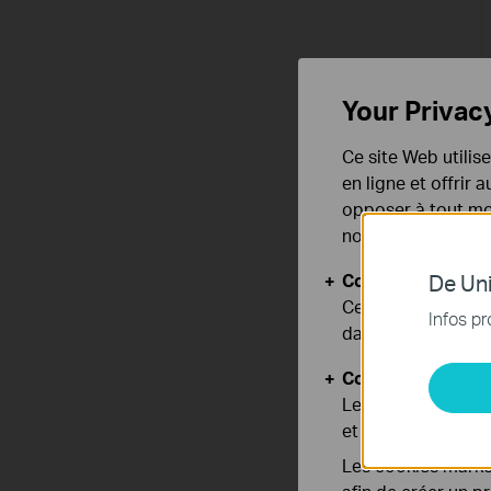
Your Privac
Ce site Web utilis
en ligne et offrir
opposer à tout mom
notre
politique de
Cookies basiques
De Uni
Ces cookies sont 
Infos pr
dans vos systèmes
Cookies d'analyse
Les cookies d'anal
et ajuster les fonc
Les cookies market