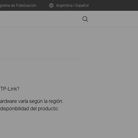
grama de Fidelización
Argentina / Español
Search
 TP-Link?
hardware varía según la región.
disponibilidad del producto.