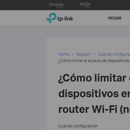
Click
to
TP-Link, Reliably Smart
skip
HOGAR
the
navigation
bar
Home
Support
Guía de configur
¿Cómo limitar el acceso de dispositivos
¿Cómo limitar 
dispositivos e
router Wi-Fi (
Guía de configuración