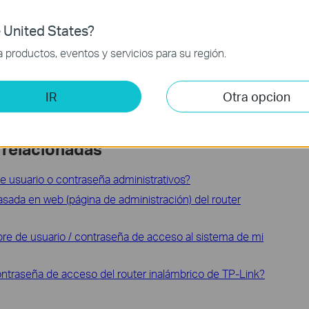
>
Habilitar esta entrada.
 United States?
productos, eventos y servicios para su región.
ión y configuración, vaya al
Centro de descargas
para
IR
Otra opcion
 relacionadas
usuario o contraseña administrativos?
basada en web (página de administración) del router
re de usuario / contraseña de acceso al sistema de mi
ontraseña de acceso del router inalámbrico de TP-Link?