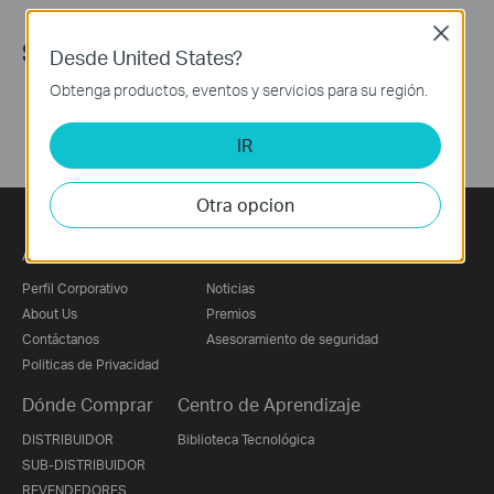
Close
Síguenos
Desde United States?
Obtenga productos, eventos y servicios para su región.
IR
Otra opcion
Acerca de Nosotros
Prensa
Perfil Corporativo
Noticias
About Us
Premios
Contáctanos
Asesoramiento de seguridad
Politicas de Privacidad
Dónde Comprar
Centro de Aprendizaje
DISTRIBUIDOR
Biblioteca Tecnológica
SUB-DISTRIBUIDOR
REVENDEDORES