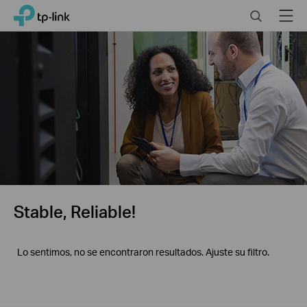
Click
Search
Menu
TP-Link, Reliably Smart
to
skip
the
navigation
bar
Stable, Reliable!
Lo sentimos, no se encontraron resultados. Ajuste su filtro.