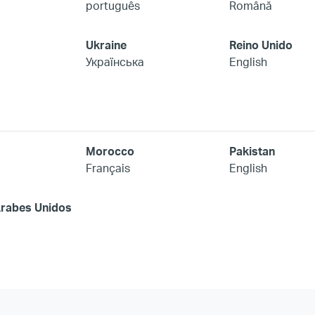
português
Română
Ukraine
Reino Unido
Українська
English
Morocco
Pakistan
Français
English
Árabes Unidos