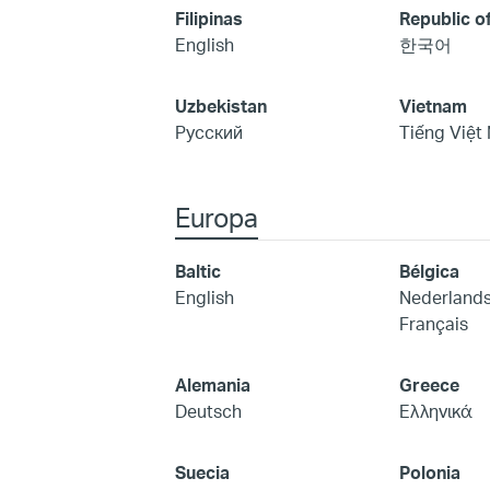
Filipinas
Republic o
English
한국어
Uzbekistan
Vietnam
Русский
Tiếng Việt
Europa
Baltic
Bélgica
English
Nederland
Français
Alemania
Greece
Deutsch
Ελληνικά
Suecia
Polonia