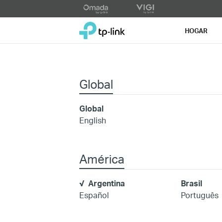
Click
to
TP-Link, Reliably Smart
skip
HOGAR
the
navigation
bar
Global
Global
English
América
Argentina
Brasil
Español
Português