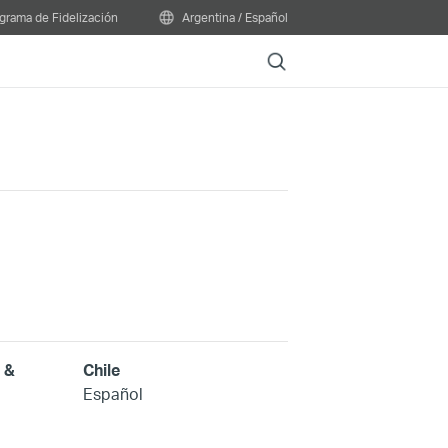
grama de Fidelización
Argentina / Español
Search
 &
Chile
Español