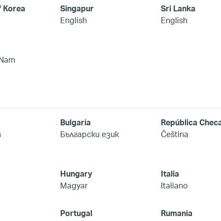
f Korea
Singapur
Sri Lanka
English
English
 Nam
Bulgaria
República Chec
s
Български език
Čeština
Hungary
Italia
Magyar
Italiano
Portugal
Rumania