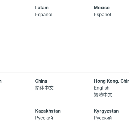
Latam
México
Español
Español
h
China
Hong Kong, Chi
简体中文
English
繁體中文
Kazakhstan
Kyrgyzstan
Русский
Русский