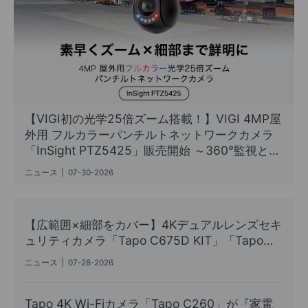
【VIGI初の光学25倍ズーム搭載！】VIGI 4MP屋
外用 フルカラーパンチルトネットワークカメラ
「InSight PTZ5425」販売開始 ～360°監視と長
距離監視を1台で実現するハイエンドPTZカメラ
ニュース
|
07-30-2026
～
【広範囲×細部をカバー】4Kデュアルレンズセキ
ュリティカメラ「Tapo C675D KIT」「Tapo
C575D」8月6日（木）同時発売
ニュース
|
07-28-2026
Tapo 4K Wi-Fiカメラ「Tapo C260」が『家電