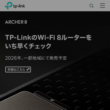
Click
Search
Menu
TP-Link, Reliably Smart
to
skip
TP-
the
Link
日
navigation
本
bar
-
Wi-
Fi
機
器・
ス
マ
ー
ト
ホ
ー
ム
製
品