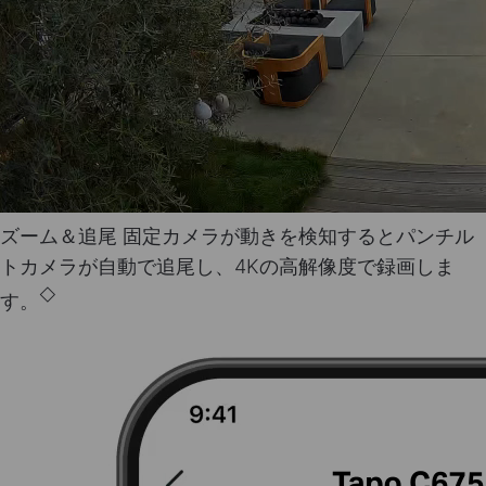
ズーム＆追尾
固定カメラが動きを検知するとパンチル
トカメラが自動で追尾し、4Kの高解像度で録画しま
◇
す。