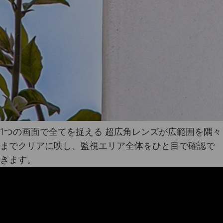
1つの画面で全てを捉える
超広角レンズが広範囲を隅々
までクリアに映し、監視エリア全体をひと目で確認で
きます。