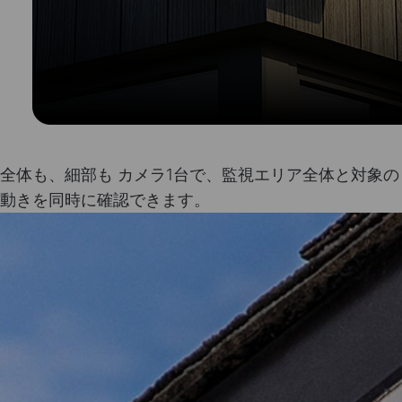
全体も、細部も
カメラ1台で、監視エリア全体と対象の
動きを同時に確認できます。