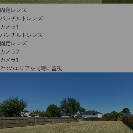
固定レンズ
パンチルトレンズ
カメラ1
パンチルトレンズ
固定レンズ
カメラ2
カメラ1
2つのエリアを同時に監視