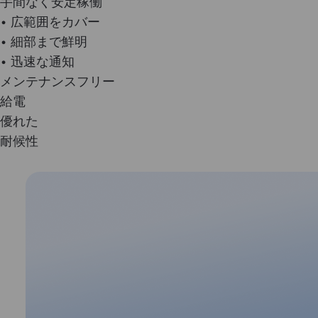
手間なく安定稼働
• 広範囲をカバー
• 細部まで鮮明
• 迅速な通知
メンテナンスフリー
給電
優れた
耐候性