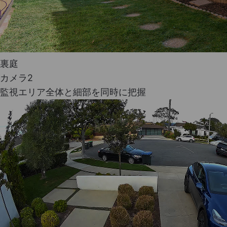
裏庭
カメラ2
監視エリア全体と細部を同時に把握