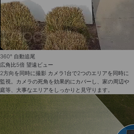
360°
自動追尾
広角比
5倍
望遠ビュー
2方向を同時に撮影
カメラ1台で2つのエリアを同時に
監視。カメラの死角を効果的にカバーし、家の周辺や
庭等、大事なエリアをしっかりと見守ります。