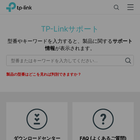
Click
Search
Menu
TP-Link, Reliably Smart
to
skip
the
TP-Linkサポート
navigation
bar
型番やキーワードを入力すると、製品に関する
サポート
情報
が表示されます。
製品の型番はどこを見れば判別できますか？
ダウンロードセンター
FAQ (よくあるご質問)