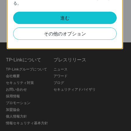
る。
ソーシャルメディア
進む
その他のオプション
TP-Linkについて
プレスリリース
TP-Linkグループについて
ニュース
会社概要
アワード
セキュリティ対策
ブログ
お問い合わせ
セキュリティアドバイザリ
採用情報
プロモーション
加盟協会
個人情報方針
情報セキュリティ基本方針