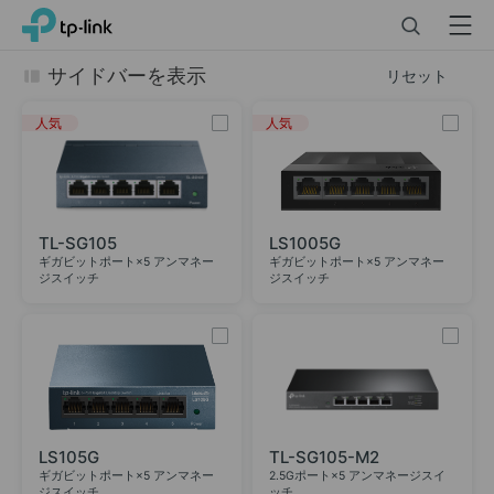
Click
Search
Menu
TP-Link, Reliably Smart
to
skip
サイドバーを表示
リセット
the
navigation
人気
人気
bar
TL-SG105
LS1005G
ギガビットポート×5 アンマネー
ギガビットポート×5 アンマネー
ジスイッチ
ジスイッチ
LS105G
TL-SG105-M2
ギガビットポート×5 アンマネー
2.5Gポート×5 アンマネージスイ
ジスイッチ
ッチ