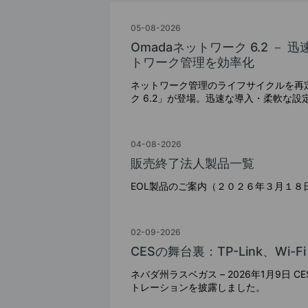
05-08-2026
Omadaネットワーク 6.2 
トワーク管理を効率化
ネットワーク管理のライフサイクルを再定
ク 6.2」が登場。迅速な導入・柔軟な
率的な運用管理を実現。強化されたRR
間短縮による長期の戦略的メリットで、
す。
04-08-2026
販売終了法人製品一覧
EOL製品のご案内（２０２６年３月１８
02-09-2026
CESの舞台裏：TP-Link、Wi-
ネバダ州ラスベガス – 2026年1月9日 CES 2026会場にて、TP-Linkは一部のネットワークメディア関係者に対しWi-Fi 8のライブデモンス
トレーションを披露しました。