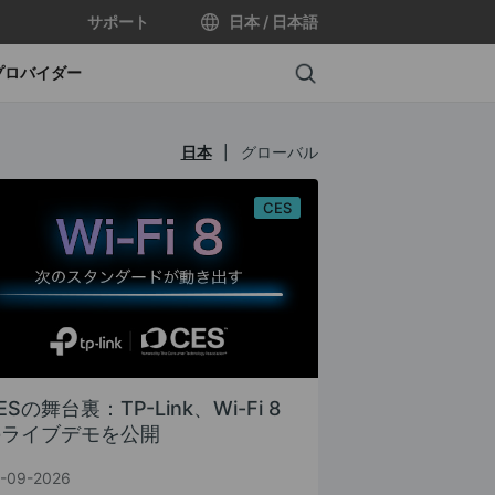
サポート
日本 / 日本語
Search
プロバイダー
日本
|
グローバル
CES
ESの舞台裏：TP-Link、Wi-Fi 8
のライブデモを公開
-09-2026