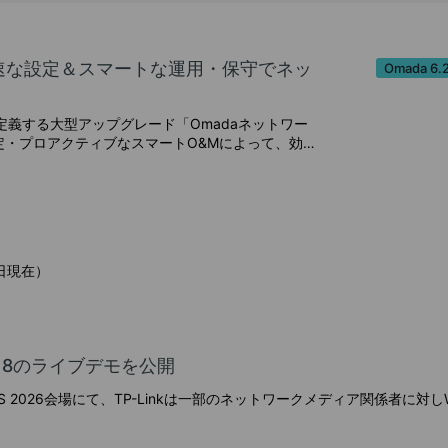
－ 迅速な設定＆スマートな運用・保守でネッ
Omada
義する大型アップグレード「Omadaネットワー
設定・プロアクティブなスマートO&Mによって、効
M・シンプルかつ直感的な操作性・コスト削減＆時
信頼性が高く優れたネットワーク体験を提供しま
日現在）
Fi 8のライブデモを公開