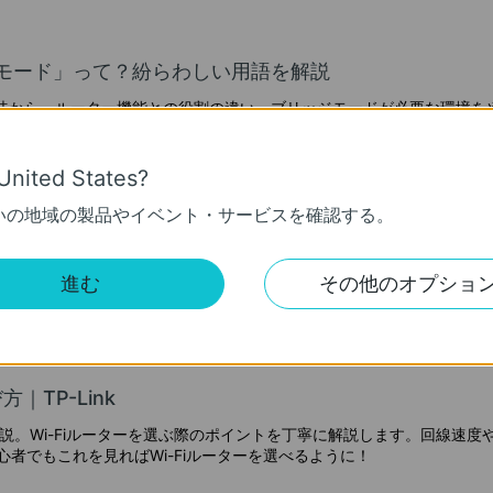
モード」って？紛らわしい用語を解説
味から、ルーター機能との役割の違い、ブリッジモードが必要な環境を
United States?
－ 迅速なトラブルシューティング・運用
コントローラー
いの地域の製品やイベント・サービスを確認する。
ダッシュボード
ジドサービスプロバイダー・システムインテグレ
進む
その他のオプショ
れたネットワーク管理ツールです。直感的に操
を組み合わせて、効率的な運用管理・迅速なトラブル
｜TP-Link
解説。Wi-Fiルーターを選ぶ際のポイントを丁寧に解説します。回線速度や
初心者でもこれを見ればWi-Fiルーターを選べるように！