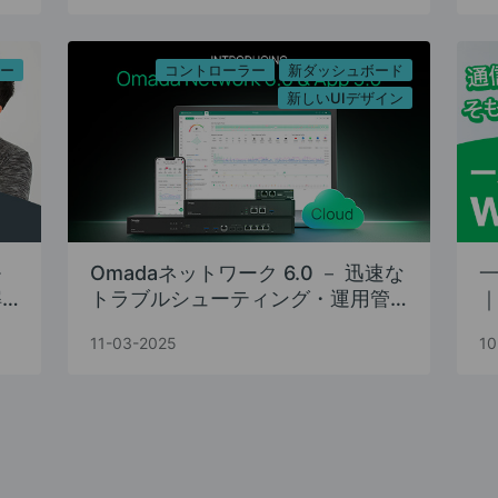
ター
コントローラー
新ダッシュボード
新しいUIデザイン
モ
Omadaネットワーク 6.0 － 迅速な
一
解
トラブルシューティング・運用管
｜
理をサポートする直感的な新ダッ
11-03-2025
10
シュボード