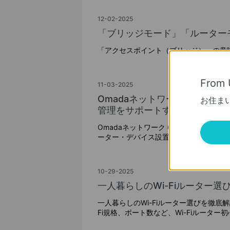
12-02-2025
「ブリッジモード」「ルーター
「アクセスポイント（ブリッジ）」の意
From 
11-03-2025
Omadaネットワーク 6.0 
お住ま
管理をサポートする直感的な新
Omadaネットワーク 6.0は、マネー
ーター・デバイス設置業者向けに設計さ
作可能なUIとOmadaアプリ v5.0
シューティングを実現できます。
10-29-2025
一人暮らしのWi-Fiルーター選び方
一人暮らしのWi-Fiルーター選びを徹底
Fi規格、ポート数など、Wi-Fiルーター