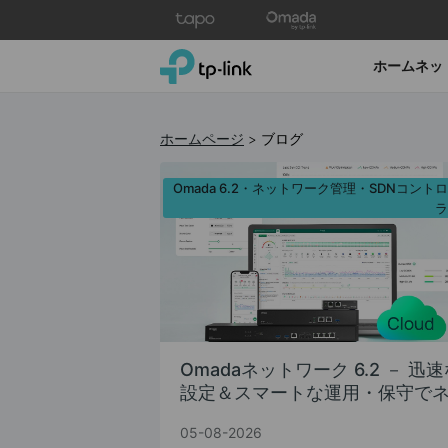
Click
to
skip
TP-Link, Reliably Smart
ホームネッ
the
navigation
bar
ホームページ
>
ブログ
Omada 6.2・ネットワーク管理・SDNコント
Omadaネットワーク 6.2 － 迅
設定＆スマートな運用・保守で
ットワーク管理を効率化
05-08-2026