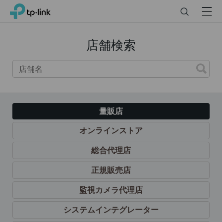
Click
Search
Menu
TP-Link, Reliably Smart
to
skip
購
the
入
店舗検索
方
navigation
法
bar
量販店
オンラインストア
総合代理店
正規販売店
監視カメラ代理店
システムインテグレーター