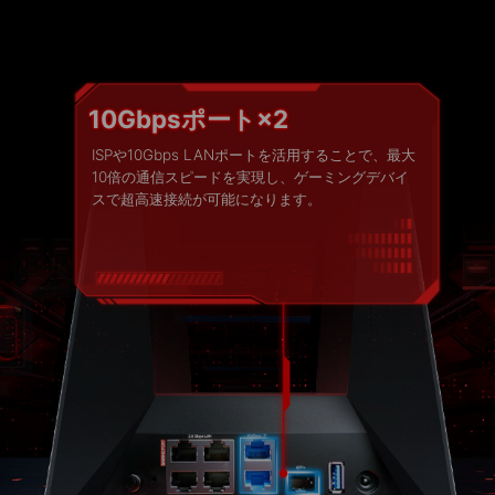
多様なニー
2.5Gbps LANポート×4
ズに応える
有線でつなぐだけで、インターネット回線を高速化
し、スムーズで低遅延な通信環境を構築できます。
ネットワー
クポート