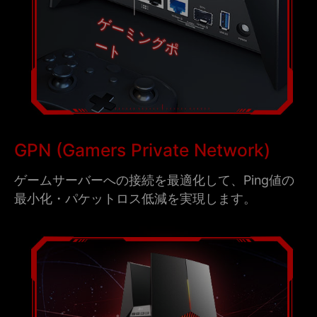
ゲ
ー
ミ
ン
グ
ポー
ト
GPN (Gamers Private Network)
ゲームサーバーへの接続を最適化して、Ping値の
最小化・パケットロス低減を実現します。