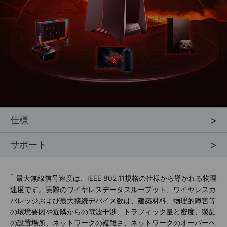
仕様
侵入防止システム
D
サポート
†
最大無線信号速度は、IEEE 802.11規格の仕様から導かれる物理
速度です。実際のワイヤレスデータスループット、ワイヤレスカ
バレッジおよび最大接続デバイス数は、建築材料、物理的障害等
の環境要因や近隣からの電波干渉、トラフィック量と密度、製品
の設置場所、ネットワークの複雑さ、ネットワークのオーバーヘ