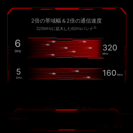
2倍の帯域幅＆2倍の通信速度
△
320MHzに拡大した6GHzバンド
6
320
GHz
MHz
5
160
MHz
GHz