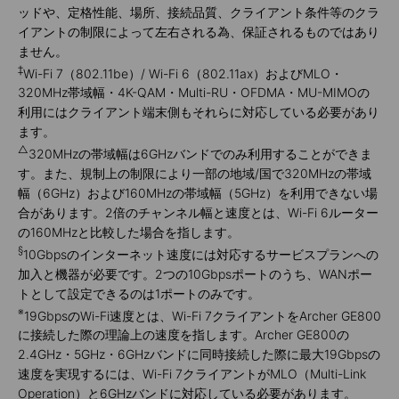
ッドや、定格性能、場所、接続品質、クライアント条件等のクラ
イアントの制限によって左右される為、保証されるものではあり
ません。
‡
Wi-Fi 7（802.11be）/ Wi-Fi 6（802.11ax）およびMLO・
320MHz帯域幅・4K-QAM・Multi-RU・OFDMA・MU-MIMOの
利用にはクライアント端末側もそれらに対応している必要があり
ます。
△
320MHzの帯域幅は6GHzバンドでのみ利用することができま
す。また、規制上の制限により一部の地域/国で320MHzの帯域
幅（6GHz）および160MHzの帯域幅（5GHz）を利用できない場
合があります。2倍のチャンネル幅と速度とは、Wi-Fi 6ルーター
の160MHzと比較した場合を指します。
§
10Gbpsのインターネット速度には対応するサービスプランへの
加入と機器が必要です。2つの10Gbpsポートのうち、WANポー
トとして設定できるのは1ポートのみです。
※
19GbpsのWi-Fi速度とは、Wi-Fi 7クライアントをArcher GE800
に接続した際の理論上の速度を指します。Archer GE800の
2.4GHz・5GHz・6GHzバンドに同時接続した際に最大19Gbpsの
速度を実現するには、Wi-Fi 7クライアントがMLO（Multi-Link
Operation）と6GHzバンドに対応している必要があります。