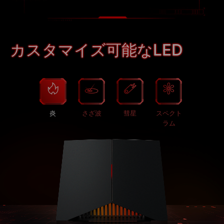
カスタマイズ可能なLED
炎
さざ波
彗星
スペクト
ラム