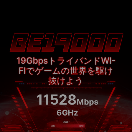
△
19
Gbps
トライバンドWI-
FIでゲームの世界を駆け
抜けよう
11528
Mbps
6GHz