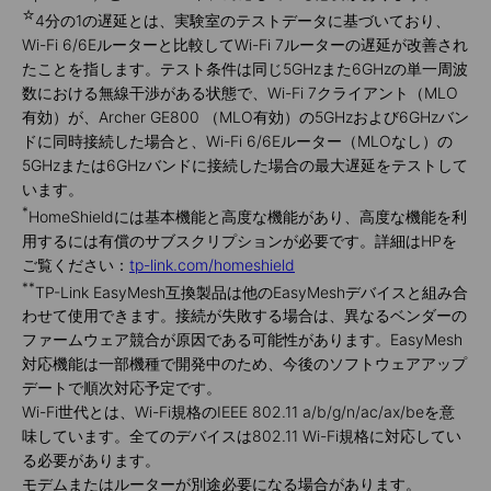
☆
4分の1の遅延とは、実験室のテストデータに基づいており、
Wi-Fi 6/6Eルーターと比較してWi-Fi 7ルーターの遅延が改善され
たことを指します。テスト条件は同じ5GHzまた6GHzの単一周波
数における無線干渉がある状態で、Wi-Fi 7クライアント（MLO
有効）が、Archer GE800 （MLO有効）の5GHzおよび6GHzバン
ドに同時接続した場合と、Wi-Fi 6/6Eルーター（MLOなし）の
5GHzまたは6GHzバンドに接続した場合の最大遅延をテストして
います。
*
HomeShieldには基本機能と高度な機能があり、高度な機能を利
用するには有償のサブスクリプションが必要です。詳細はHPを
ご覧ください：
tp-link.com/homeshield
**
TP-Link EasyMesh互換製品は他のEasyMeshデバイスと組み合
わせて使用できます。接続が失敗する場合は、異なるベンダーの
ファームウェア競合が原因である可能性があります。EasyMesh
対応機能は一部機種で開発中のため、今後のソフトウェアアップ
デートで順次対応予定です。
Wi-Fi世代とは、Wi-Fi規格のIEEE 802.11 a/b/g/n/ac/ax/beを意
味しています。全てのデバイスは802.11 Wi-Fi規格に対応してい
る必要があります。
モデムまたはルーターが別途必要になる場合があります。