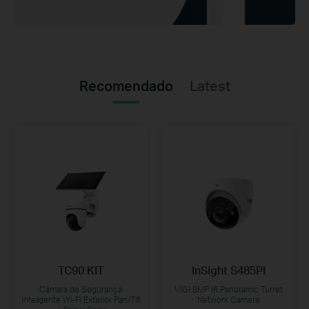
Recomendado
Latest
TC90 KIT
InSight S485PI
Câmara de Segurança
VIGI 8MP IR Panoramic Turret
Inteligente Wi-Fi Exterior Pan/Tilt
Network Camera