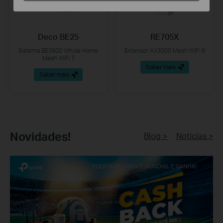
Deco BE25
RE705X
Sistema BE3600 Whole Home
Extensor AX3000 Mesh WiFi 6
Mesh WiFi 7
Saber mais
Saber mais
Novidades!
Blog >
Notícias >