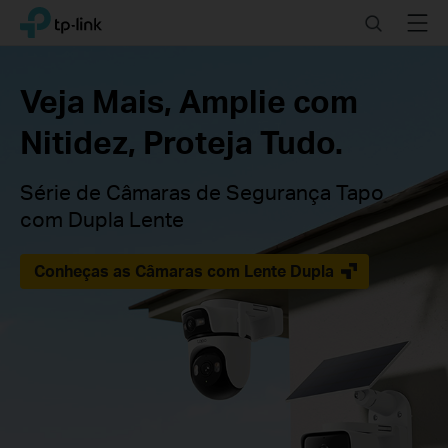
Click
Search
Menu
TP-Link, Reliably Smart
to
skip
TP-
the
Link
Veja Mais, Amplie com
Portugal
navigation
-
bar
Nitidez, Proteja Tudo.
Equipamento
Rede
WiFi
Série de Câmaras de Segurança Tapo
para
com Dupla Lente
Casa
e
Escritório
Conheças as Câmaras com Lente Dupla