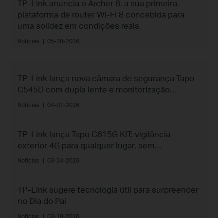
TP-Link anuncia o Archer 8, a sua primeira
plataforma de router Wi-Fi 8 concebida para
uma solidez em condições reais.
Notícias
|
05-28-2026
TP-Link lança nova câmara de segurança Tapo
C545D com dupla lente e monitorização
inteligente
Notícias
|
04-01-2026
TP-Link lança Tapo C615G KIT: vigilância
exterior 4G para qualquer lugar, sem
necessidade de Wi-Fi
Notícias
|
03-24-2026
TP-Link sugere tecnologia útil para surpreender
no Dia do Pai
Notícias
|
03-19-2026