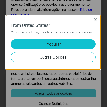
opor-se à utilização de cookies a qualquer momento.
Pode aprender mais informações no nosso
política de
privacidade
.
Close
Cookies Básicos
From United States?
Os cookies são necessários para o funcionamento do
Obtenha produtos, eventos e serviços para a sua região.
website e não podem ser desativados nos seus
sistemas.
Tapo RV30 Max Plus
Archer GE550
Procurar
Cookies de Análise e Marketing
5300Pa Hyper Suction Robot
Router Gaming BE9300 Tri-Band
Os cookies de analise permite-nos analisar as suas
Vacuum & Mop + Smart Auto-
Wi-Fi 7
Outras Opções
atividades no nosso website para melhorar e ajustar a
Empty Dock
Saber mais
funcionalidade do nosso website.
Saber mais
O cookies de marketing podem ser definidos através do
nosso website pelos nossos parceiros publicitários de
forma a criar um perfil dos seus interesses e mostrar-lhe
anúncios relevantes em outros websites.
Aceitar todos os cookies
Guardar Definições