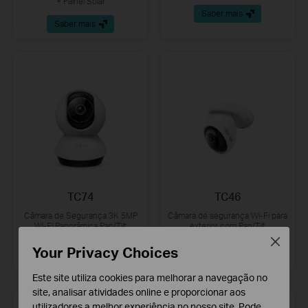
+ Painel Solar
Saber mais
Saber mais
TC74
TC46
Câmara de Segurança 3K 5MP
Câmara de segurança Wi-Fi para
Wi-Fi Panorâmica Pan/Tilt
exterior com Pan/Tilt
Close
Your Privacy Choices
Saber mais
Saber mais
Este site utiliza cookies para melhorar a navegação no
site, analisar atividades online e proporcionar aos
utilizadores a melhor experiência no nosso site. Pode