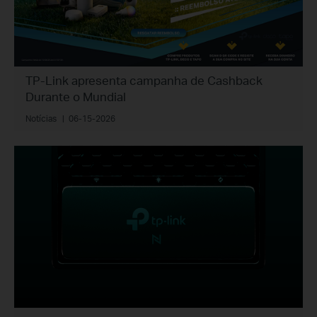
TP-Link apresenta campanha de Cashback
Durante o Mundial
Notícias
|
06-15-2026